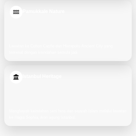
Pamukkale Nature
Lawatan ke Cotton Castle dan Hierapolis Ancient City yang
terkenal dengan keindahan semula jadi.
Istanbul Heritage
Menghayati keindahan seni bina dan sejarah Islam melalui lawatan
ke Hagia Sophia, ikon agung Istanbul.