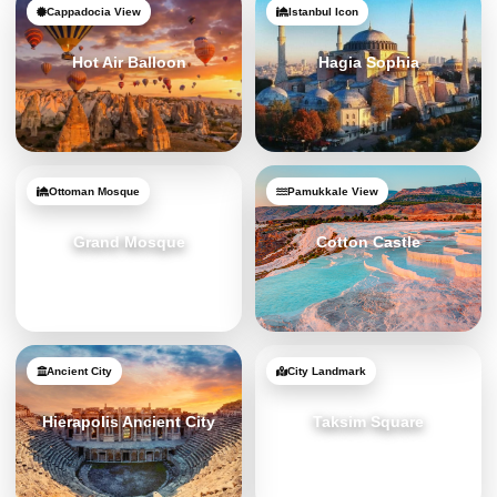
Cappadocia View
Istanbul Icon
Hot Air Balloon
Hagia Sophia
Ottoman Mosque
Pamukkale View
Grand Mosque
Cotton Castle
Ancient City
City Landmark
Hierapolis Ancient City
Taksim Square