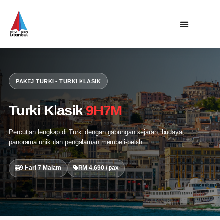
Utama
Private Trip
PAKEJ TURKI • TURKI KLASIK
Open Trip
Tentang Kami
Turki Klasik
9H7M
Hubungi Kami
Percutian lengkap di Turki dengan gabungan sejarah, budaya,
panorama unik dan pengalaman membeli-belah.
9 Hari 7 Malam
RM 4,690 / pax