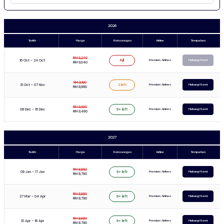
2026
Tarikh
Harga
Kekosongan
Airline
Tempahan
RM 9,240
16 Oct - 24 Oct
Premium Airlines
Full
Hubungi Kami
RM 9,040
RM 9,190
31 Oct - 07 Nov
Premium Airlines
2 left
Hubungi Kami
RM 8,990
RM 9,690
08 Dec - 16 Dec
Premium Airlines
9+ left
Hubungi Kami
RM 9,490
2027
Tarikh
Harga
Kekosongan
Airline
Tempahan
RM 8,990
09 Jan - 17 Jan
Premium Airlines
9+ left
Hubungi Kami
RM 8,790
RM 8,990
27 Mar - 04 Apr
Premium Airlines
9+ left
Hubungi Kami
RM 8,790
RM 8,990
10 Apr - 18 Apr
Premium Airlines
9+ left
Hubungi Kami
RM 8,790