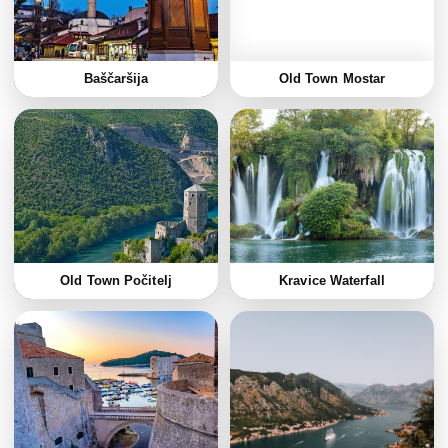
Baščaršija
Old Town Mostar
Old Town Počitelj
Kravice Waterfall