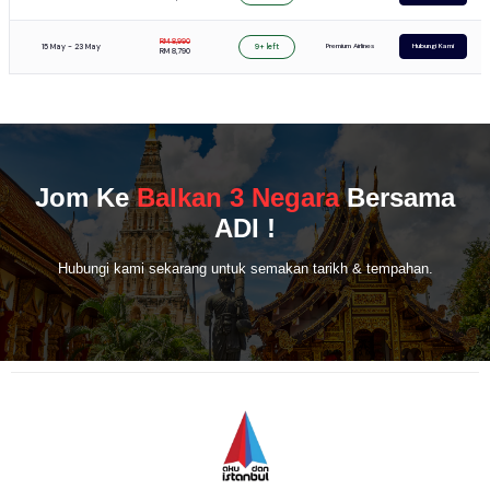
RM 8,990
15 May - 23 May
Premium Airlines
9+ left
Hubungi Kami
RM 8,790
Jom Ke
Balkan 3 Negara
Bersama
ADI !
Hubungi kami sekarang untuk semakan tarikh & tempahan.