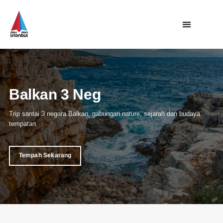
Utama
Private Trip
Open Trip
Balkan 3 Negara
Turki
Trip santai 3 negara Balkan, gabungan nature, sejarah dan budaya
Eropah
tempatan.
Balkan
Tempah Sekarang
Pakej Balkan 3 Negara
Pakej Balkan 5 Negara
Pakej Istanbul Balkan
Asia