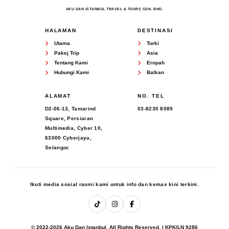
AKU DAN ISTANBUL TRAVEL & TOURS SDN. BHD.
HALAMAN
DESTINASI
Utama
Turki
Pakej Trip
Asia
Tentang Kami
Eropah
Hubungi Kami
Balkan
ALAMAT
NO. TEL
D2-06-13, Tamarind
03-8230 8089
Square, Persiaran
Multimedia, Cyber 10,
63000 Cyberjaya,
Selangor.
Ikuti media sosial rasmi kami untuk info dan kemas kini terkini.
© 2022-2026 Aku Dan Istanbul. All Rights Reserved. | KPK/LN 9286