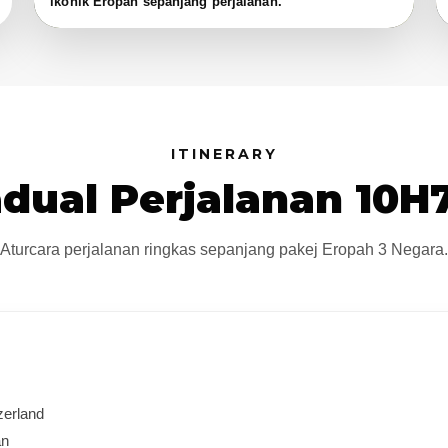
ikonik Eropah sepanjang perjalanan.
ITINERARY
adual Perjalanan 10H
Aturcara perjalanan ringkas sepanjang pakej Eropah 3 Negara.
zerland
an