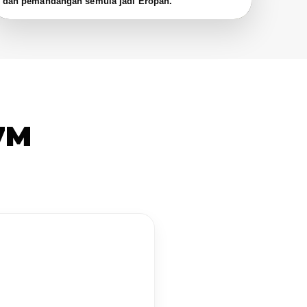
dan pemandangan semula jadi Eropah.
7M