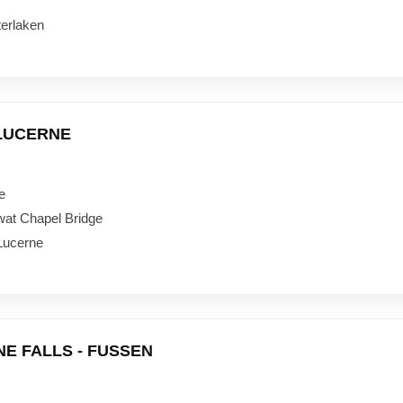
terlaken
 LUCERNE
e
wat Chapel Bridge
 Lucerne
INE FALLS - FUSSEN