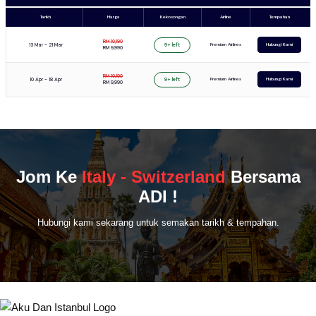
Tarikh
Harga
Kekosongan
Airline
Tempahan
RM 10,190
13 Mar - 21 Mar
Premium Airlines
9+ left
Hubungi Kami
RM 9,990
RM 10,190
10 Apr - 18 Apr
Premium Airlines
9+ left
Hubungi Kami
RM 9,990
Jom Ke
Italy - Switzerland
Bersama
ADI !
Hubungi kami sekarang untuk semakan tarikh & tempahan.