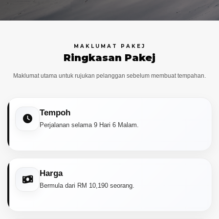
Pakej Swiss Holland
Pakej Scandinavia
Pakej Scandinavia + Lapland
MAKLUMAT PAKEJ
Pakej Iceland Saver
Ringkasan Pakej
Balkan
Maklumat utama untuk rujukan pelanggan sebelum membuat tempahan.
Asia
Tentang Kami
Tempoh
Hubungi Kami
Perjalanan selama 9 Hari 6 Malam.
Harga
Bermula dari RM 10,190 seorang.