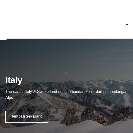
Utama
Private Trip
Open Trip
Turki
Eropah
Italy - Swiss
|
Pakej Italy-Swiss
Trip santai Italy & Switzerland dengan bandar ikonik dan pemandangan
Pakej Fantastic Four
Alps.
Pakej Eropah 3 Negara
Pakej Flora Euro
Tempah Sekarang
Pakej London-Wales-Scotland