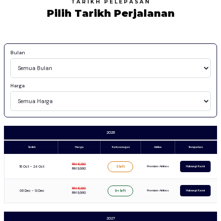
TARIKH PELEPASAN
Pilih Tarikh Perjalanan
Bulan
Harga
2026
Tarikh
Harga
Kekosongan
Airline
Tempahan
RM 10,190
16 Oct - 24 Oct
Premium Airlines
5 left
Hubungi Kami
RM 9,990
RM 10,190
05 Dec - 13 Dec
Premium Airlines
9+ left
Hubungi Kami
RM 9,990
2027