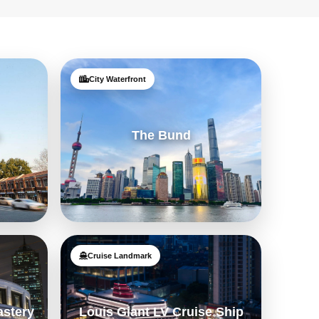
City Waterfront
n
The Bund
Cruise Landmark
astery
Louis Giant LV Cruise Ship