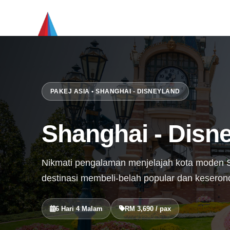
PAKEJ ASIA • SHANGHAI - DISNEYLAND
Shanghai - Disn
Nikmati pengalaman menjelajah kota moden S
destinasi membeli-belah popular dan keseron
6 Hari 4 Malam
RM 3,690 / pax