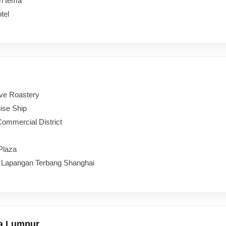
n tema
tel
ve Roastery
ise Ship
ommercial District
 Plaza
 Lapangan Terbang Shanghai
la Lumpur