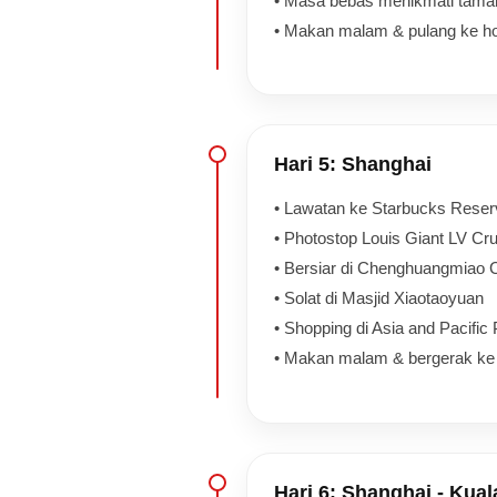
• Masa bebas menikmati tama
• Makan malam & pulang ke ho
Hari 5: Shanghai
• Lawatan ke Starbucks Reser
• Photostop Louis Giant LV Cru
• Bersiar di Chenghuangmiao C
• Solat di Masjid Xiaotaoyuan
• Shopping di Asia and Pacific
• Makan malam & bergerak ke
Hari 6: Shanghai - Kua