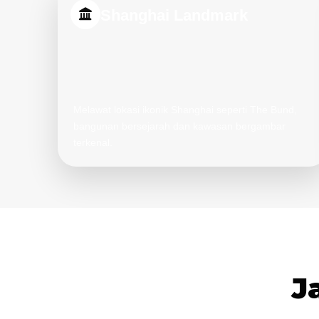
Shanghai Landmark
Melawat lokasi ikonik Shanghai seperti The Bund,
bangunan bersejarah dan kawasan bergambar
terkenal.
J