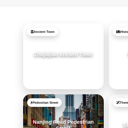
Ancient Town
Hist
Zhujiajiao Ancient Town
Pedestrian Street
Them
Nanjing Road Pedestrian
S