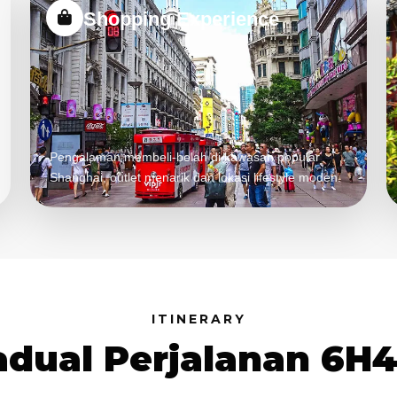
Shopping Experience
Pengalaman membeli-belah di kawasan popular
Shanghai, outlet menarik dan lokasi lifestyle moden.
ITINERARY
adual Perjalanan 6H