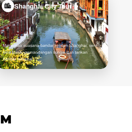
Shanghai City Tour
Menikmati suasana bandar moden Shanghai, seni
bina klasik, pemandangan sungai dan tarikan
bandar terkenal.
4M