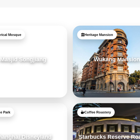
orical Mosque
Heritage Mansion
Masjid Songjiang
Wukang Mansio
e Park
Coffee Roastery
hanghai Disneyland
Starbucks Reserve Ro