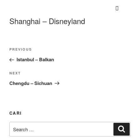
Shanghai – Disneyland
Utama
Private Trip
PREVIOUS
Open Trip
Istanbul – Balkan
Tentang Kami
NEXT
Hubungi Kami
Chengdu – Sichuan
CARI