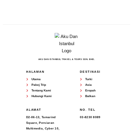
AKU DAN ISTANBUL TRAVEL & TOURS SDN. BHD.
HALAMAN
DESTINASI
Utama
Turki
Pakej Trip
Asia
Tentang Kami
Eropah
Hubungi Kami
Balkan
ALAMAT
NO. TEL
D2-06-13, Tamarind
03-8230 8089
Square, Persiaran
Multimedia, Cyber 10,