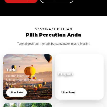
DESTINASI PILIHAN
Pilih Percutian Anda
Terokai destinasi menarik bersama pakej mesra Muslim.
Turki
Eropah
Sejarah Islam, budaya
Uthmaniyyah dan panorama
Bandar klasik, alam cantik dan
Istanbul.
pengalaman eksklusif.
Lihat Pakej
Lihat Pakej