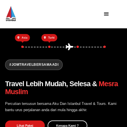
Utama
Asia
Turki
Private Trip
Open Trip
Tentang Kami
#JOMTRAVELBERSAMAADI
Hubungi Kami
Travel Lebih Mudah, Selesa &
Mesra
Muslim
Percutian tersusun bersama Aku Dan Istanbul Travel & Tours. Kami
bantu urus perjalanan anda dari mula hingga akhir.
Lihat Pakej
Kenapa Kami ?