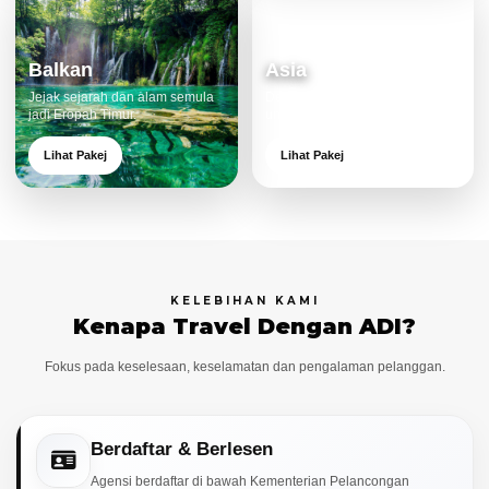
Balkan
Asia
Jejak sejarah dan alam semula
Destinasi moden dan menarik
jadi Eropah Timur.
untuk keluarga.
Lihat Pakej
Lihat Pakej
KELEBIHAN KAMI
Kenapa Travel Dengan ADI?
Fokus pada keselesaan, keselamatan dan pengalaman pelanggan.
Berdaftar & Berlesen
Agensi berdaftar di bawah Kementerian Pelancongan