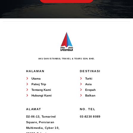
AKU DAN ISTANBUL TRAVEL & TOURS SDN. BHD.
HALAMAN
DESTINASI
Utama
Turki
Pakej Trip
Asia
Tentang Kami
Eropah
Hubungi Kami
Balkan
ALAMAT
NO. TEL
D2-06-13, Tamarind
03-8230 8089
Square, Persiaran
Multimedia, Cyber 10,