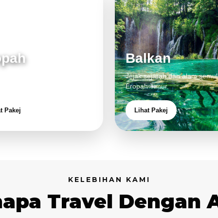
opah
Balkan
 klasik, alam cantik dan
Jejak sejarah dan alam semul
aman eksklusif.
Eropah Timur.
t Pakej
Lihat Pakej
KELEBIHAN KAMI
apa Travel Dengan 