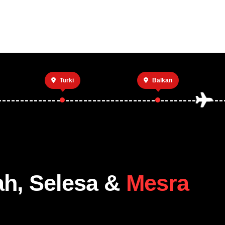
Utama
Private 
Turki
Balkan
ah, Selesa &
Mesra