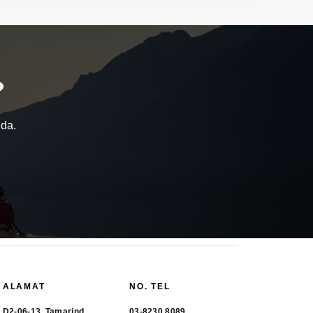
?
nda.
ALAMAT
NO. TEL
D2-06-13, Tamarind
03-8230 8089