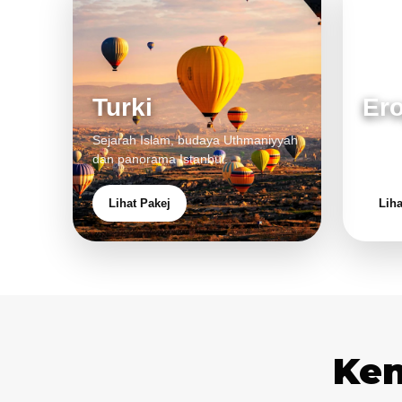
Turki
Er
Sejarah Islam, budaya Uthmaniyyah
Bandar
dan panorama Istanbul.
pengal
Lihat Pakej
Liha
Ken