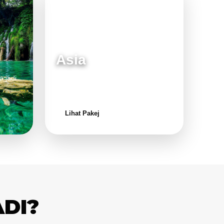
Asia
a jadi
Destinasi moden dan menarik untuk
keluarga.
Lihat Pakej
ADI?