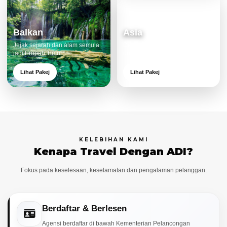
Balkan
Asia
Jejak sejarah dan alam semula
Destinasi moden dan menarik
jadi Eropah Timur.
untuk keluarga.
Lihat Pakej
Lihat Pakej
KELEBIHAN KAMI
Kenapa Travel Dengan ADI?
Fokus pada keselesaan, keselamatan dan pengalaman pelanggan.
Berdaftar & Berlesen
Agensi berdaftar di bawah Kementerian Pelancongan