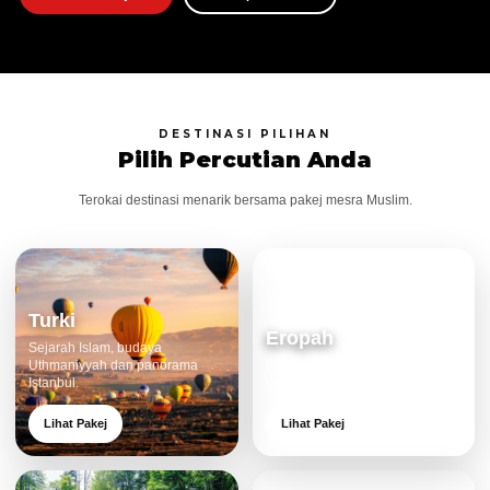
DESTINASI PILIHAN
Pilih Percutian Anda
Terokai destinasi menarik bersama pakej mesra Muslim.
Turki
Eropah
Sejarah Islam, budaya
Uthmaniyyah dan panorama
Bandar klasik, alam cantik dan
Istanbul.
pengalaman eksklusif.
Lihat Pakej
Lihat Pakej