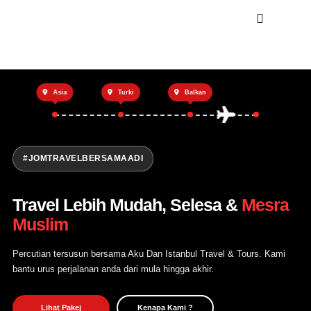
Utama
Asia
Turki
Balkan
Private Trip
Open Trip
Tentang Kami
#JOMTRAVELBERSAMAADI
Hubungi Kami
Travel Lebih Mudah, Selesa &
Mesra
Muslim
Percutian tersusun bersama Aku Dan Istanbul Travel & Tours. Kami
bantu urus perjalanan anda dari mula hingga akhir.
Lihat Pakej
Kenapa Kami ?