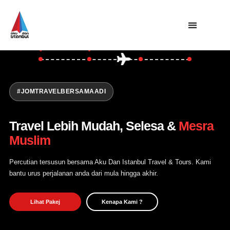
Asia
Turki
Utama
Private Trip
Open Trip
#JOMTRAVELBERSAMAADI
Tentang Kami
Travel Lebih Mudah, Selesa &
Mesra
Hubungi Kami
Muslim
Percutian tersusun bersama Aku Dan Istanbul Travel & Tours. Kami
bantu urus perjalanan anda dari mula hingga akhir.
Lihat Pakej
Kenapa Kami ?