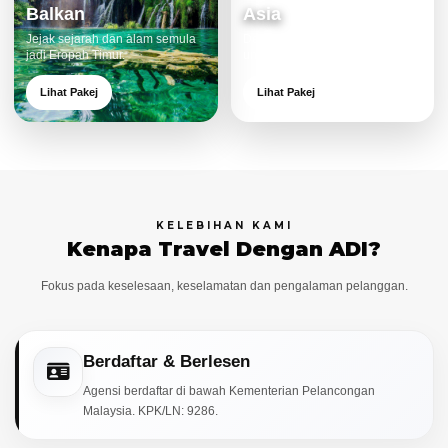
Balkan
Asia
Jejak sejarah dan alam semula
Destinasi moden dan menarik
jadi Eropah Timur.
untuk keluarga.
Lihat Pakej
Lihat Pakej
KELEBIHAN KAMI
Kenapa Travel Dengan ADI?
Fokus pada keselesaan, keselamatan dan pengalaman pelanggan.
Berdaftar & Berlesen
Agensi berdaftar di bawah Kementerian Pelancongan
Malaysia. KPK/LN: 9286.