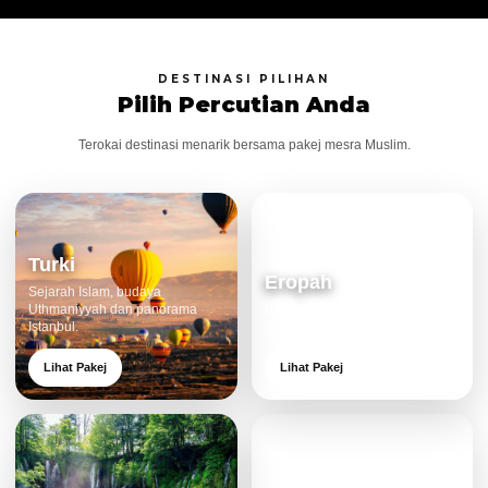
DESTINASI PILIHAN
Pilih Percutian Anda
Terokai destinasi menarik bersama pakej mesra Muslim.
Turki
Eropah
Sejarah Islam, budaya
Uthmaniyyah dan panorama
Bandar klasik, alam cantik dan
Istanbul.
pengalaman eksklusif.
Lihat Pakej
Lihat Pakej