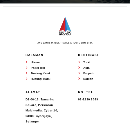
AKU DAN ISTANBUL TRAVEL & TOURS SDN. BHD.
HALAMAN
DESTINASI
Utama
Turki
Pakej Trip
Asia
Tentang Kami
Eropah
Hubungi Kami
Balkan
ALAMAT
NO. TEL
D2-06-13, Tamarind
03-8230 8089
Square, Persiaran
Multimedia, Cyber 10,
63000 Cyberjaya,
Selangor.