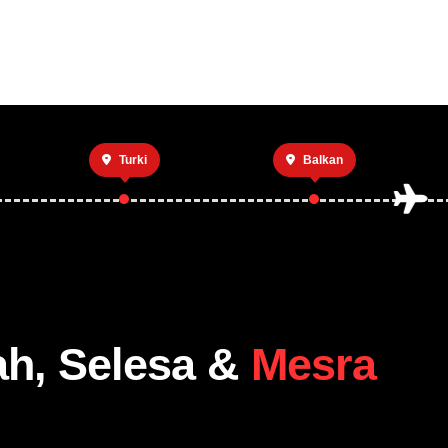
Utama
Private 
Turki
Balkan
ah, Selesa &
Mesra