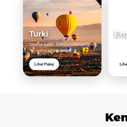
Turki
Er
Sejarah Islam, budaya Uthmaniyyah
Bandar
dan panorama Istanbul.
pengal
Lihat Pakej
Liha
Ken