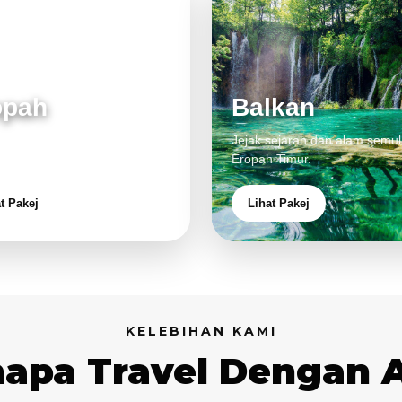
opah
Balkan
 klasik, alam cantik dan
Jejak sejarah dan alam semul
aman eksklusif.
Eropah Timur.
t Pakej
Lihat Pakej
KELEBIHAN KAMI
apa Travel Dengan 