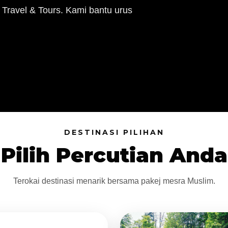
 Travel & Tours. Kami bantu urus
DESTINASI PILIHAN
Pilih Percutian Anda
Terokai destinasi menarik bersama pakej mesra Muslim.