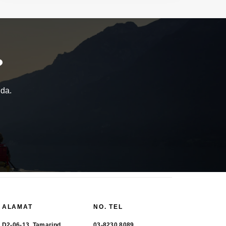
?
nda.
ALAMAT
NO. TEL
D2-06-13, Tamarind
03-8230 8089