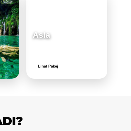
Asia
a jadi
Destinasi moden dan menarik untuk
keluarga.
Lihat Pakej
ADI?