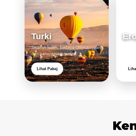
Turki
Er
Sejarah Islam, budaya Uthmaniyyah
Bandar
dan panorama Istanbul.
pengal
Lihat Pakej
Liha
Ken