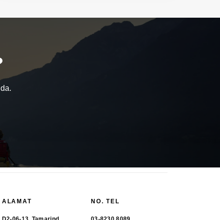
?
nda.
ALAMAT
NO. TEL
D2-06-13, Tamarind
03-8230 8089