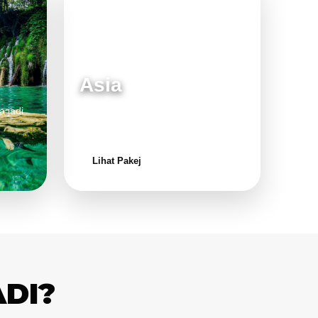
Asia
a jadi
Destinasi moden dan menarik untuk
keluarga.
Lihat Pakej
ADI?