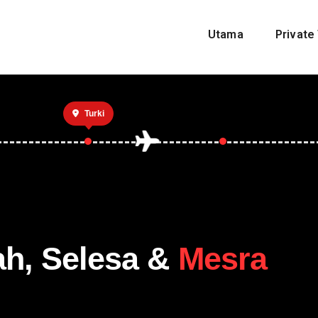
Utama
Private 
Turki
ah, Selesa &
Mesra