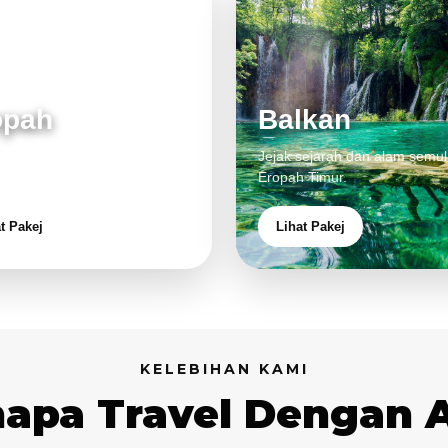
opah
Balkan
 klasik, alam cantik dan
Jejak sejarah dan alam semul
aman eksklusif.
Eropah Timur.
t Pakej
Lihat Pakej
KELEBIHAN KAMI
apa Travel Dengan 