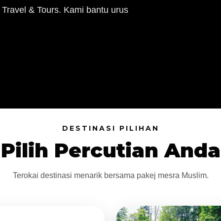
 Travel & Tours. Kami bantu urus
DESTINASI PILIHAN
Pilih Percutian Anda
Terokai destinasi menarik bersama pakej mesra Muslim.