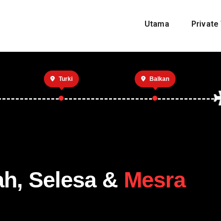
Utama
Private 
Turki
Balkan
ah, Selesa &
Mesra