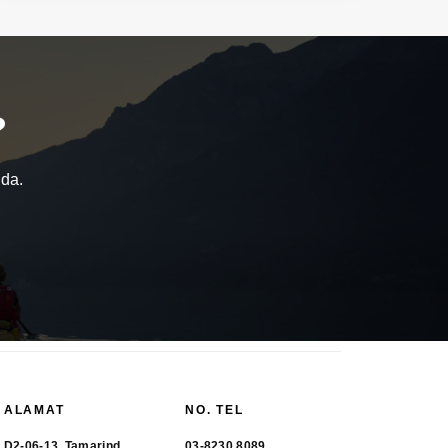
?
nda.
ALAMAT
NO. TEL
D2-06-13, Tamarind
03-8230 8089