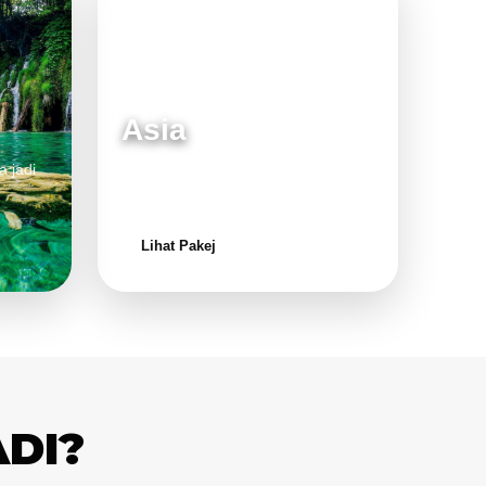
Asia
a jadi
Destinasi moden dan menarik untuk
keluarga.
Lihat Pakej
ADI?