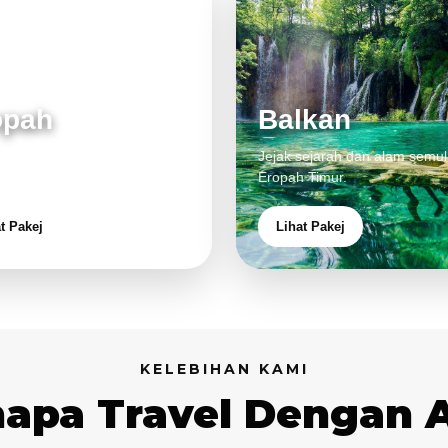
opah
Balkan
 klasik, alam cantik dan
Jejak sejarah dan alam semul
aman eksklusif.
Eropah Timur.
t Pakej
Lihat Pakej
KELEBIHAN KAMI
apa Travel Dengan 