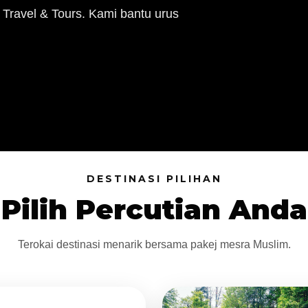
 Travel & Tours. Kami bantu urus
DESTINASI PILIHAN
Pilih Percutian Anda
Terokai destinasi menarik bersama pakej mesra Muslim.