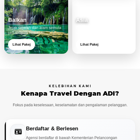
Balkan
Asia
Jejak sejarah dan alam semula
Destinasi moden dan menarik
jadi Eropah Timur.
untuk keluarga.
Lihat Pakej
Lihat Pakej
KELEBIHAN KAMI
Kenapa Travel Dengan ADI?
Fokus pada keselesaan, keselamatan dan pengalaman pelanggan.
Berdaftar & Berlesen
Agensi berdaftar di bawah Kementerian Pelancongan