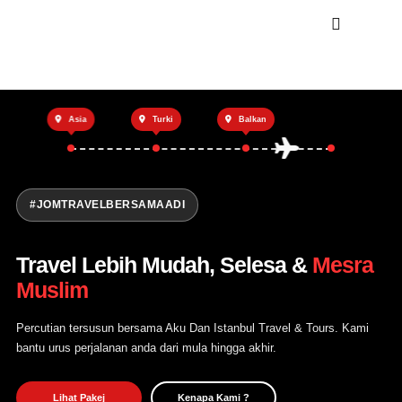
Utama
Asia
Turki
Balkan
Private Trip
Open Trip
Tentang Kami
#JOMTRAVELBERSAMAADI
Hubungi Kami
Travel Lebih Mudah, Selesa &
Mesra
Muslim
Percutian tersusun bersama Aku Dan Istanbul Travel & Tours. Kami
bantu urus perjalanan anda dari mula hingga akhir.
Lihat Pakej
Kenapa Kami ?