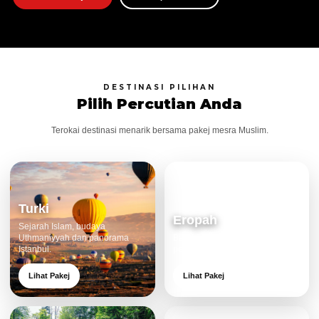
DESTINASI PILIHAN
Pilih Percutian Anda
Terokai destinasi menarik bersama pakej mesra Muslim.
Turki
Eropah
Sejarah Islam, budaya
Uthmaniyyah dan panorama
Bandar klasik, alam cantik dan
Istanbul.
pengalaman eksklusif.
Lihat Pakej
Lihat Pakej