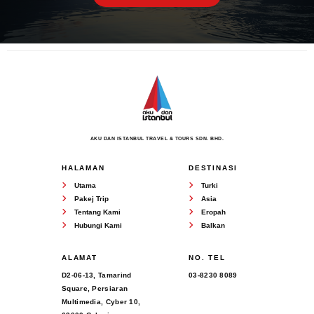
AKU DAN ISTANBUL TRAVEL & TOURS SDN. BHD.
HALAMAN
DESTINASI
Utama
Turki
Pakej Trip
Asia
Tentang Kami
Eropah
Hubungi Kami
Balkan
ALAMAT
NO. TEL
D2-06-13, Tamarind
03-8230 8089
Square, Persiaran
Multimedia, Cyber 10,