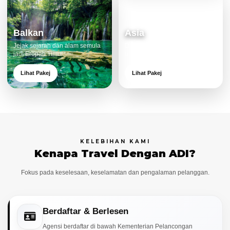
Balkan
Asia
Jejak sejarah dan alam semula
Destinasi moden dan menarik
jadi Eropah Timur.
untuk keluarga.
Lihat Pakej
Lihat Pakej
KELEBIHAN KAMI
Kenapa Travel Dengan ADI?
Fokus pada keselesaan, keselamatan dan pengalaman pelanggan.
Berdaftar & Berlesen
Agensi berdaftar di bawah Kementerian Pelancongan