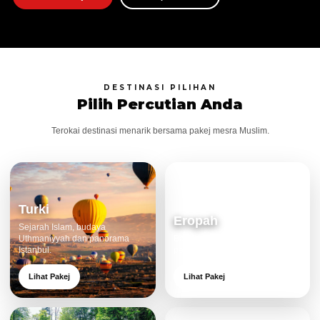
DESTINASI PILIHAN
Pilih Percutian Anda
Terokai destinasi menarik bersama pakej mesra Muslim.
Turki
Eropah
Sejarah Islam, budaya
Uthmaniyyah dan panorama
Bandar klasik, alam cantik dan
Istanbul.
pengalaman eksklusif.
Lihat Pakej
Lihat Pakej