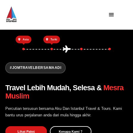
Utama
Asia
Turki
Private Trip
Open Trip
Tentang Kami
#JOMTRAVELBERSAMAADI
Hubungi Kami
Travel Lebih Mudah, Selesa &
Mesra
Muslim
Percutian tersusun bersama Aku Dan Istanbul Travel & Tours. Kami
bantu urus perjalanan anda dari mula hingga akhir.
Lihat Pakej
Kenapa Kami ?