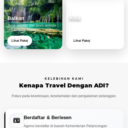
Balkan
Asia
Jejak sejarah dan alam semula
Destinasi moden dan menarik
jadi Eropah Timur.
untuk keluarga.
Lihat Pakej
Lihat Pakej
KELEBIHAN KAMI
Kenapa Travel Dengan ADI?
Fokus pada keselesaan, keselamatan dan pengalaman pelanggan.
Berdaftar & Berlesen
Agensi berdaftar di bawah Kementerian Pelancongan