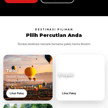
DESTINASI PILIHAN
Pilih Percutian Anda
Terokai destinasi menarik bersama pakej mesra Muslim.
Turki
Eropah
Sejarah Islam, budaya
Uthmaniyyah dan panorama
Bandar klasik, alam cantik dan
Istanbul.
pengalaman eksklusif.
Lihat Pakej
Lihat Pakej