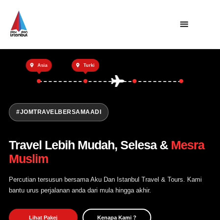
Utama
Asia
Turki
Private Trip
Open Trip
Tentang Kami
#JOMTRAVELBERSAMAADI
Hubungi Kami
Travel Lebih Mudah, Selesa &
Mesra
Muslim
Percutian tersusun bersama Aku Dan Istanbul Travel & Tours. Kami
bantu urus perjalanan anda dari mula hingga akhir.
Lihat Pakej
Kenapa Kami ?