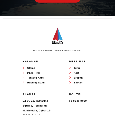
AKU DAN ISTANBUL TRAVEL & TOURS SDN. BHD.
HALAMAN
DESTINASI
Utama
Turki
Pakej Trip
Asia
Tentang Kami
Eropah
Hubungi Kami
Balkan
ALAMAT
NO. TEL
D2-06-13, Tamarind
03-8230 8089
Square, Persiaran
Multimedia, Cyber 10,