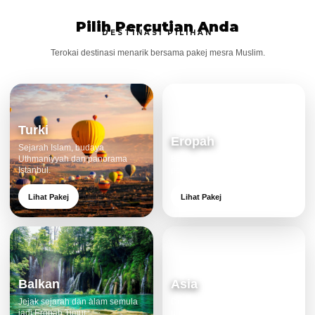
Pilih Percutian Anda
DESTINASI PILIHAN
Terokai destinasi menarik bersama pakej mesra Muslim.
Turki
Eropah
Sejarah Islam, budaya
Uthmaniyyah dan panorama
Bandar klasik, alam cantik dan
Istanbul.
pengalaman eksklusif.
Lihat Pakej
Lihat Pakej
Balkan
Asia
Jejak sejarah dan alam semula
Destinasi moden dan menarik
jadi Eropah Timur.
untuk keluarga.