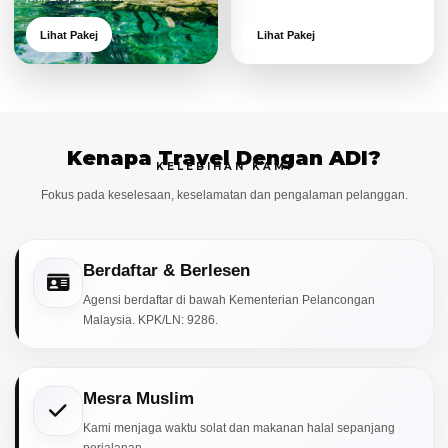
Lihat Pakej
Lihat Pakej
Kenapa Travel Dengan ADI?
KELEBIHAN KAMI
Fokus pada keselesaan, keselamatan dan pengalaman pelanggan.
Berdaftar & Berlesen
Agensi berdaftar di bawah Kementerian Pelancongan
Malaysia. KPK/LN: 9286.
Mesra Muslim
Kami menjaga waktu solat dan makanan halal sepanjang