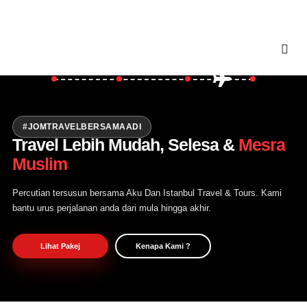
Asia
Turki
Balkan
Utama
Private Trip
Open Trip
#JOMTRAVELBERSAMAADI
Travel Lebih Mudah, Selesa &
Mesra
Tentang Kami
Muslim
Hubungi Kami
Percutian tersusun bersama Aku Dan Istanbul Travel & Tours. Kami
bantu urus perjalanan anda dari mula hingga akhir.
Lihat Pakej
Kenapa Kami ?