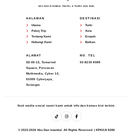
AKU DAN ISTANBUL TRAVEL & TOURS SDN. BHD.
HALAMAN
DESTINASI
Utama
Turki
Pakej Trip
Asia
Tentang Kami
Eropah
Hubungi Kami
Balkan
ALAMAT
NO. TEL
D2-06-13, Tamarind
03-8230 8089
Square, Persiaran
Multimedia, Cyber 10,
63000 Cyberjaya,
Selangor.
Ikuti media sosial rasmi kami untuk info dan kemas kini terkini.
© 2022-2026 Aku Dan Istanbul. All Rights Reserved. | KPK/LN 9286