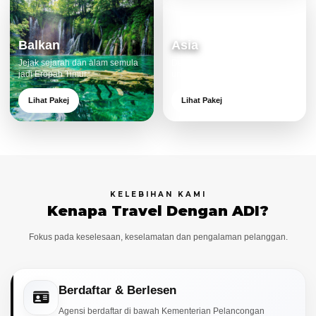
Balkan
Asia
Jejak sejarah dan alam semula
Destinasi moden dan menarik
jadi Eropah Timur.
untuk keluarga.
Lihat Pakej
Lihat Pakej
KELEBIHAN KAMI
Kenapa Travel Dengan ADI?
Fokus pada keselesaan, keselamatan dan pengalaman pelanggan.
Berdaftar & Berlesen
Agensi berdaftar di bawah Kementerian Pelancongan