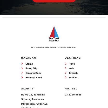
AKU DAN ISTANBUL TRAVEL & TOURS SDN. BHD.
HALAMAN
DESTINASI
Utama
Turki
Pakej Trip
Asia
Tentang Kami
Eropah
Hubungi Kami
Balkan
ALAMAT
NO. TEL
D2-06-13, Tamarind
03-8230 8089
Square, Persiaran
Multimedia, Cyber 10,