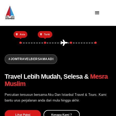
Utama
Asia
Turki
Private Trip
Open Trip
Tentang Kami
#JOMTRAVELBERSAMAADI
Hubungi Kami
Travel Lebih Mudah, Selesa &
Mesra
Muslim
Percutian tersusun bersama Aku Dan Istanbul Travel & Tours. Kami
bantu urus perjalanan anda dari mula hingga akhir.
Lihat Pakej
Kenapa Kami ?