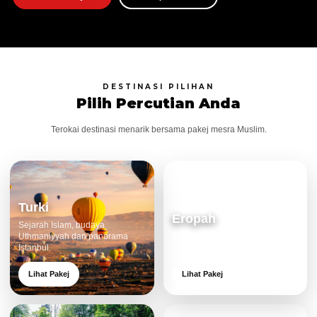
DESTINASI PILIHAN
Pilih Percutian Anda
Terokai destinasi menarik bersama pakej mesra Muslim.
Turki
Eropah
Sejarah Islam, budaya
Uthmaniyyah dan panorama
Bandar klasik, alam cantik dan
Istanbul.
pengalaman eksklusif.
Lihat Pakej
Lihat Pakej