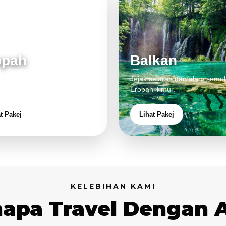
opah
Balkan
 klasik, alam cantik dan
Jejak sejarah dan alam semul
aman eksklusif.
Eropah Timur.
t Pakej
Lihat Pakej
KELEBIHAN KAMI
apa Travel Dengan 