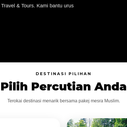
 Travel & Tours. Kami bantu urus
DESTINASI PILIHAN
Pilih Percutian Anda
Terokai destinasi menarik bersama pakej mesra Muslim.