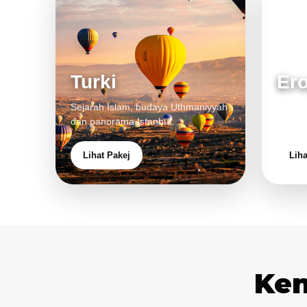
Turki
Er
Sejarah Islam, budaya Uthmaniyyah
Bandar
dan panorama Istanbul.
pengal
Lihat Pakej
Liha
Ken