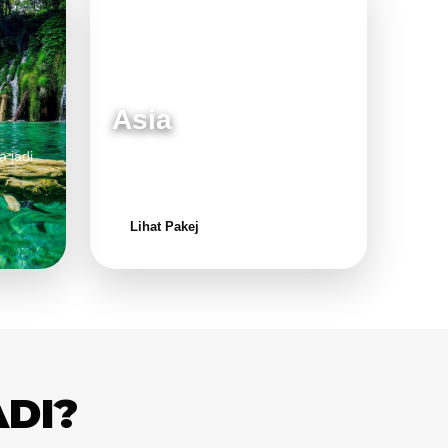
Asia
a jadi
Destinasi moden dan menarik untuk
keluarga.
Lihat Pakej
ADI?