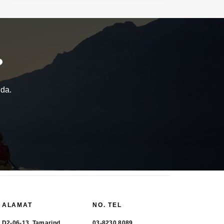
?
nda.
ALAMAT
NO. TEL
D2-06-13, Tamarind
03-8230 8089