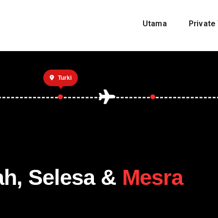
Utama
Private 
Turki
ah, Selesa &
Mesra