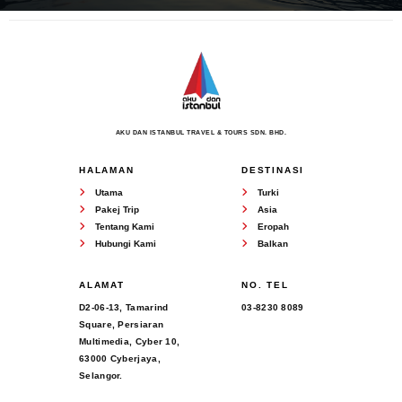
AKU DAN ISTANBUL TRAVEL & TOURS SDN. BHD.
HALAMAN
DESTINASI
Utama
Turki
Pakej Trip
Asia
Tentang Kami
Eropah
Hubungi Kami
Balkan
ALAMAT
NO. TEL
D2-06-13, Tamarind
03-8230 8089
Square, Persiaran
Multimedia, Cyber 10,
63000 Cyberjaya,
Selangor.