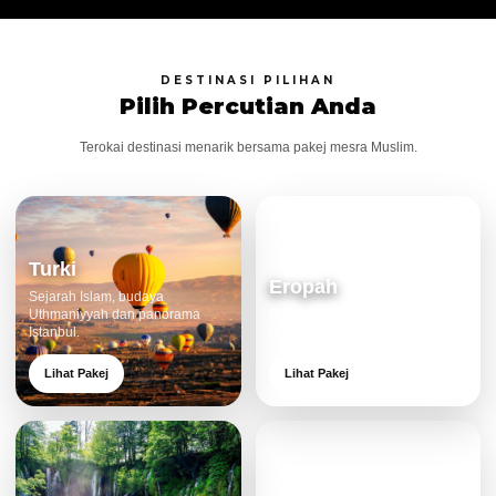
DESTINASI PILIHAN
Pilih Percutian Anda
Terokai destinasi menarik bersama pakej mesra Muslim.
Turki
Eropah
Sejarah Islam, budaya
Uthmaniyyah dan panorama
Bandar klasik, alam cantik dan
Istanbul.
pengalaman eksklusif.
Lihat Pakej
Lihat Pakej