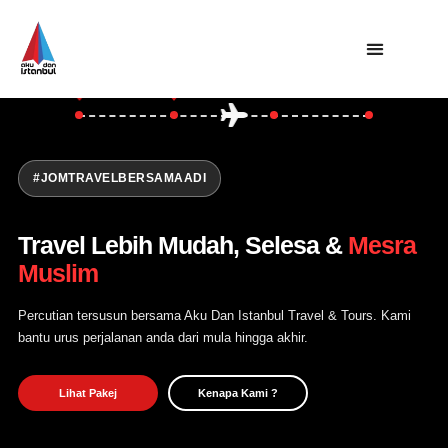
Asia
Turki
Utama
Private Trip
Open Trip
#JOMTRAVELBERSAMAADI
Tentang Kami
Travel Lebih Mudah, Selesa &
Mesra
Hubungi Kami
Muslim
Percutian tersusun bersama Aku Dan Istanbul Travel & Tours. Kami
bantu urus perjalanan anda dari mula hingga akhir.
Lihat Pakej
Kenapa Kami ?