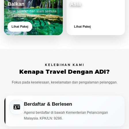
Balkan
Asia
Jejak sejarah dan alam semula
Destinasi moden dan menarik
jadi Eropah Timur.
untuk keluarga.
Lihat Pakej
Lihat Pakej
KELEBIHAN KAMI
Kenapa Travel Dengan ADI?
Fokus pada keselesaan, keselamatan dan pengalaman pelanggan.
Berdaftar & Berlesen
Agensi berdaftar di bawah Kementerian Pelancongan
Malaysia. KPK/LN: 9286.