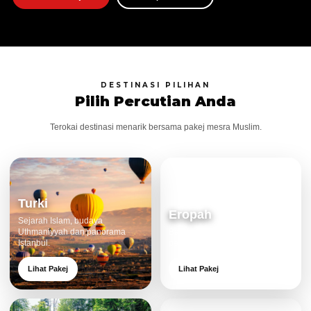
DESTINASI PILIHAN
Pilih Percutian Anda
Terokai destinasi menarik bersama pakej mesra Muslim.
Turki
Eropah
Sejarah Islam, budaya
Uthmaniyyah dan panorama
Bandar klasik, alam cantik dan
Istanbul.
pengalaman eksklusif.
Lihat Pakej
Lihat Pakej