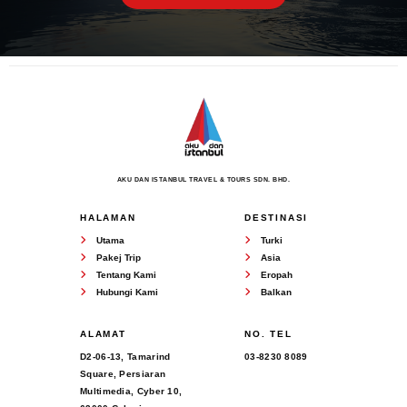
AKU DAN ISTANBUL TRAVEL & TOURS SDN. BHD.
HALAMAN
DESTINASI
Utama
Turki
Pakej Trip
Asia
Tentang Kami
Eropah
Hubungi Kami
Balkan
ALAMAT
NO. TEL
D2-06-13, Tamarind
03-8230 8089
Square, Persiaran
Multimedia, Cyber 10,