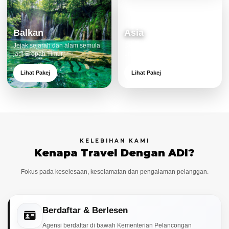
Balkan
Asia
Jejak sejarah dan alam semula
Destinasi moden dan menarik
jadi Eropah Timur.
untuk keluarga.
Lihat Pakej
Lihat Pakej
KELEBIHAN KAMI
Kenapa Travel Dengan ADI?
Fokus pada keselesaan, keselamatan dan pengalaman pelanggan.
Berdaftar & Berlesen
Agensi berdaftar di bawah Kementerian Pelancongan