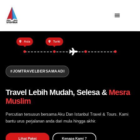
Utama
Asia
Turki
Private Trip
Open Trip
Tentang Kami
#JOMTRAVELBERSAMAADI
Hubungi Kami
Travel Lebih Mudah, Selesa &
Mesra
Muslim
Percutian tersusun bersama Aku Dan Istanbul Travel & Tours. Kami
bantu urus perjalanan anda dari mula hingga akhir.
Lihat Pakej
Kenapa Kami ?