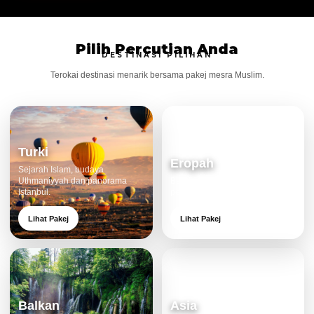
Pilih Percutian Anda
DESTINASI PILIHAN
Terokai destinasi menarik bersama pakej mesra Muslim.
Turki
Eropah
Sejarah Islam, budaya
Uthmaniyyah dan panorama
Bandar klasik, alam cantik dan
Istanbul.
pengalaman eksklusif.
Lihat Pakej
Lihat Pakej
Balkan
Asia