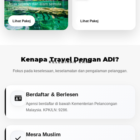
Jejak sejarah dan alam semula
Destinasi moden dan menarik
jadi Eropah Timur.
untuk keluarga.
Lihat Pakej
Lihat Pakej
Kenapa Travel Dengan ADI?
KELEBIHAN KAMI
Fokus pada keselesaan, keselamatan dan pengalaman pelanggan.
Berdaftar & Berlesen
Agensi berdaftar di bawah Kementerian Pelancongan
Malaysia. KPK/LN: 9286.
Mesra Muslim