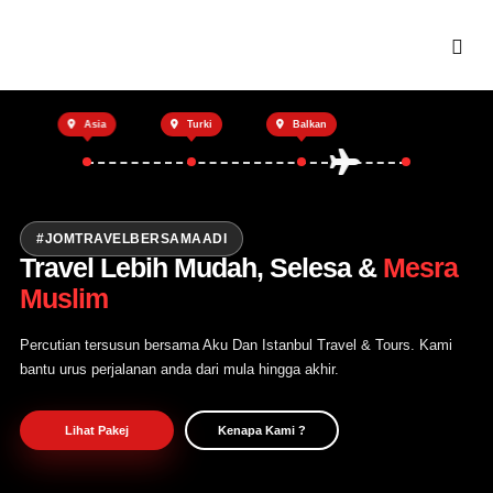
Utama
Asia
Turki
Balkan
Private Trip
Open Trip
Tentang Kami
#JOMTRAVELBERSAMAADI
Travel Lebih Mudah, Selesa &
Mesra
Hubungi Kami
Muslim
Percutian tersusun bersama Aku Dan Istanbul Travel & Tours. Kami
bantu urus perjalanan anda dari mula hingga akhir.
Lihat Pakej
Kenapa Kami ?