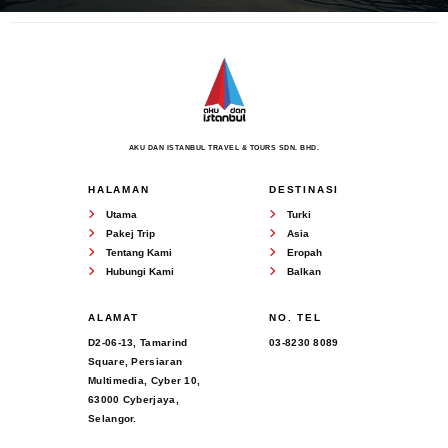
AKU DAN ISTANBUL TRAVEL & TOURS SDN. BHD.
HALAMAN
DESTINASI
Utama
Turki
Pakej Trip
Asia
Tentang Kami
Eropah
Hubungi Kami
Balkan
ALAMAT
NO. TEL
D2-06-13, Tamarind
03-8230 8089
Square, Persiaran
Multimedia, Cyber 10,
63000 Cyberjaya,
Selangor.