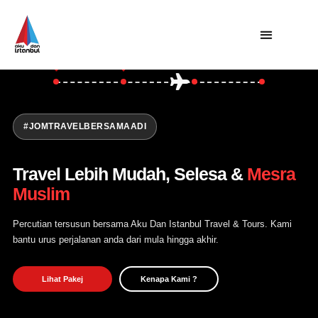
Asia
Turki
Balkan
Utama
Private Trip
Open Trip
#JOMTRAVELBERSAMAADI
Tentang Kami
Travel Lebih Mudah, Selesa &
Mesra
Hubungi Kami
Muslim
Percutian tersusun bersama Aku Dan Istanbul Travel & Tours. Kami
bantu urus perjalanan anda dari mula hingga akhir.
Lihat Pakej
Kenapa Kami ?