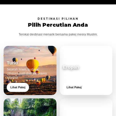
DESTINASI PILIHAN
Pilih Percutian Anda
Terokai destinasi menarik bersama pakej mesra Muslim.
Turki
Eropah
Sejarah Islam, budaya
Uthmaniyyah dan panorama
Bandar klasik, alam cantik dan
Istanbul.
pengalaman eksklusif.
Lihat Pakej
Lihat Pakej