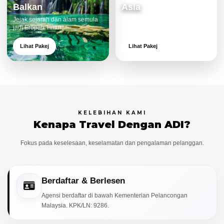
Balkan
Asia
Jejak sejarah dan alam semula
Destinasi moden dan menarik
jadi Eropah Timur.
untuk keluarga.
Lihat Pakej
Lihat Pakej
KELEBIHAN KAMI
Kenapa Travel Dengan ADI?
Fokus pada keselesaan, keselamatan dan pengalaman pelanggan.
Berdaftar & Berlesen
Agensi berdaftar di bawah Kementerian Pelancongan
Malaysia. KPK/LN: 9286.