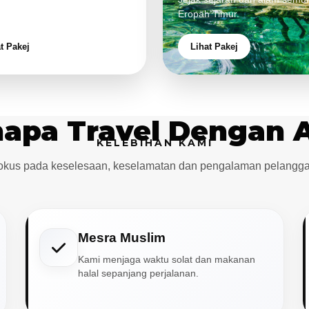
aman eksklusif.
Eropah Timur.
t Pakej
Lihat Pakej
apa Travel Dengan 
KELEBIHAN KAMI
okus pada keselesaan, keselamatan dan pengalaman pelangga
Mesra Muslim
Kami menjaga waktu solat dan makanan
halal sepanjang perjalanan.