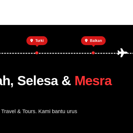
Private Trip
Open Trip
Tentang Kami
Hub
Turki
Balkan
ah, Selesa &
Mesra
 Travel & Tours. Kami bantu urus