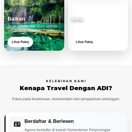
Balkan
Asia
Jejak sejarah dan alam semula
Destinasi moden dan menarik
jadi Eropah Timur.
untuk keluarga.
Lihat Pakej
Lihat Pakej
KELEBIHAN KAMI
Kenapa Travel Dengan ADI?
Fokus pada keselesaan, keselamatan dan pengalaman pelanggan.
Berdaftar & Berlesen
Agensi berdaftar di bawah Kementerian Pelancongan