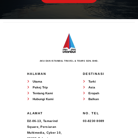
AKU DAN ISTANBUL TRAVEL & TOURS SDN. BHD.
HALAMAN
DESTINASI
Utama
Turki
Pakej Trip
Asia
Tentang Kami
Eropah
Hubungi Kami
Balkan
ALAMAT
NO. TEL
D2-06-13, Tamarind
03-8230 8089
Square, Persiaran
Multimedia, Cyber 10,