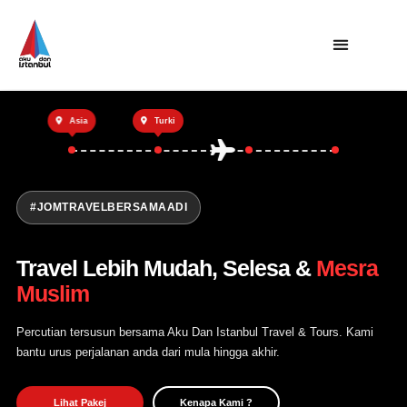
Utama
Asia
Turki
Private Trip
Open Trip
Tentang Kami
#JOMTRAVELBERSAMAADI
Hubungi Kami
Travel Lebih Mudah, Selesa &
Mesra
Muslim
Percutian tersusun bersama Aku Dan Istanbul Travel & Tours. Kami
bantu urus perjalanan anda dari mula hingga akhir.
Lihat Pakej
Kenapa Kami ?