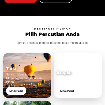
DESTINASI PILIHAN
Pilih Percutian Anda
Terokai destinasi menarik bersama pakej mesra Muslim.
Turki
Eropah
Sejarah Islam, budaya
Uthmaniyyah dan panorama
Bandar klasik, alam cantik dan
Istanbul.
pengalaman eksklusif.
Lihat Pakej
Lihat Pakej