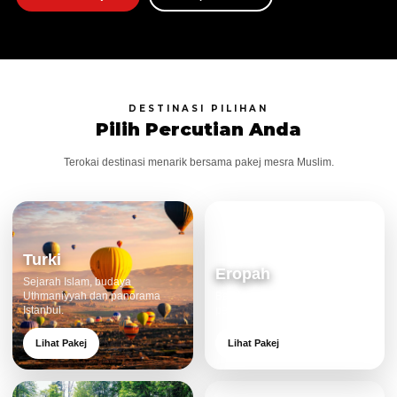
DESTINASI PILIHAN
Pilih Percutian Anda
Terokai destinasi menarik bersama pakej mesra Muslim.
Turki
Eropah
Sejarah Islam, budaya
Uthmaniyyah dan panorama
Bandar klasik, alam cantik dan
Istanbul.
pengalaman eksklusif.
Lihat Pakej
Lihat Pakej