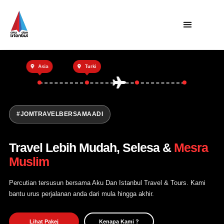
Utama
Asia
Turki
Private Trip
Open Trip
Tentang Kami
#JOMTRAVELBERSAMAADI
Hubungi Kami
Travel Lebih Mudah, Selesa &
Mesra
Muslim
Percutian tersusun bersama Aku Dan Istanbul Travel & Tours. Kami
bantu urus perjalanan anda dari mula hingga akhir.
Lihat Pakej
Kenapa Kami ?