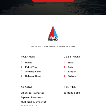
AKU DAN ISTANBUL TRAVEL & TOURS SDN. BHD.
HALAMAN
DESTINASI
Utama
Turki
Pakej Trip
Asia
Tentang Kami
Eropah
Hubungi Kami
Balkan
ALAMAT
NO. TEL
D2-06-13, Tamarind
03-8230 8089
Square, Persiaran
Multimedia, Cyber 10,