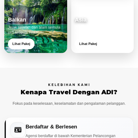
Balkan
Asia
Jejak sejarah dan alam semula
Destinasi moden dan menarik
jadi Eropah Timur.
untuk keluarga.
Lihat Pakej
Lihat Pakej
KELEBIHAN KAMI
Kenapa Travel Dengan ADI?
Fokus pada keselesaan, keselamatan dan pengalaman pelanggan.
Berdaftar & Berlesen
Agensi berdaftar di bawah Kementerian Pelancongan