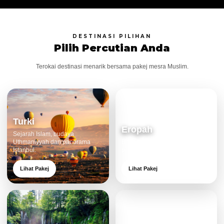
DESTINASI PILIHAN
Pilih Percutian Anda
Terokai destinasi menarik bersama pakej mesra Muslim.
Turki
Eropah
Sejarah Islam, budaya
Uthmaniyyah dan panorama
Bandar klasik, alam cantik dan
Istanbul.
pengalaman eksklusif.
Lihat Pakej
Lihat Pakej