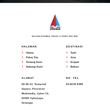
AKU DAN ISTANBUL TRAVEL & TOURS SDN. BHD.
HALAMAN
DESTINASI
Utama
Turki
Pakej Trip
Asia
Tentang Kami
Eropah
Hubungi Kami
Balkan
ALAMAT
NO. TEL
D2-06-13, Tamarind
03-8230 8089
Square, Persiaran
Multimedia, Cyber 10,
63000 Cyberjaya,
Selangor.