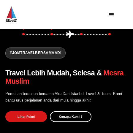
Asia
Turki
Utama
Private Trip
Open Trip
#JOMTRAVELBERSAMAADI
Tentang Kami
Travel Lebih Mudah, Selesa &
Mesra
Hubungi Kami
Muslim
Percutian tersusun bersama Aku Dan Istanbul Travel & Tours. Kami
bantu urus perjalanan anda dari mula hingga akhir.
Lihat Pakej
Kenapa Kami ?