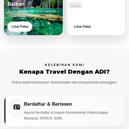
Balkan
Asia
Jejak sejarah dan alam semula
Destinasi moden dan menarik
jadi Eropah Timur.
untuk keluarga.
Lihat Pakej
Lihat Pakej
KELEBIHAN KAMI
Kenapa Travel Dengan ADI?
Fokus pada keselesaan, keselamatan dan pengalaman pelanggan.
Berdaftar & Berlesen
Agensi berdaftar di bawah Kementerian Pelancongan
Malaysia. KPK/LN: 9286.