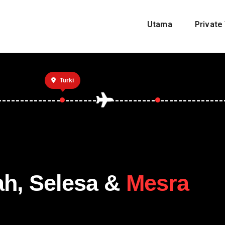
Utama
Private 
Turki
ah, Selesa &
Mesra