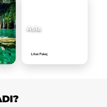
Asia
a jadi
Destinasi moden dan menarik untuk
keluarga.
Lihat Pakej
ADI?