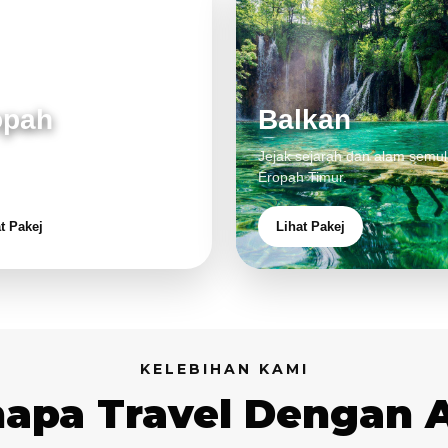
opah
Balkan
 klasik, alam cantik dan
Jejak sejarah dan alam semul
aman eksklusif.
Eropah Timur.
t Pakej
Lihat Pakej
KELEBIHAN KAMI
apa Travel Dengan 