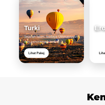
Turki
Er
Sejarah Islam, budaya Uthmaniyyah
Bandar
dan panorama Istanbul.
pengal
Lihat Pakej
Liha
Ken