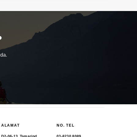
?
nda.
ALAMAT
NO. TEL
D2-06-13, Tamarind
03-8230 8089