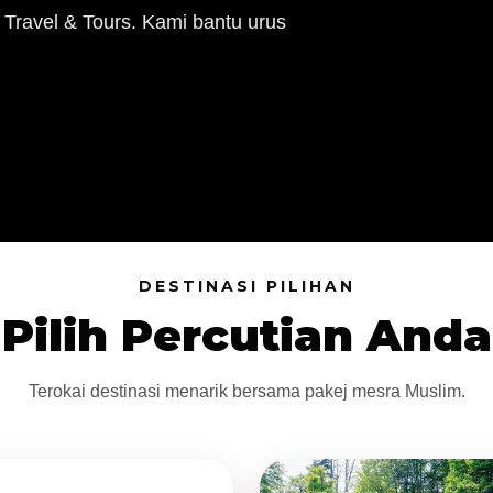
 Travel & Tours. Kami bantu urus
DESTINASI PILIHAN
Pilih Percutian Anda
Terokai destinasi menarik bersama pakej mesra Muslim.