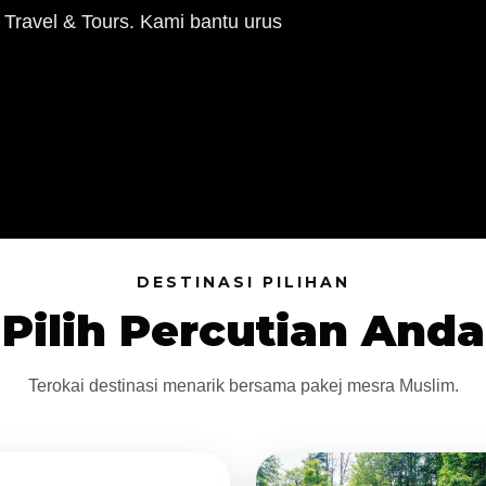
 Travel & Tours. Kami bantu urus
DESTINASI PILIHAN
Pilih Percutian Anda
Terokai destinasi menarik bersama pakej mesra Muslim.