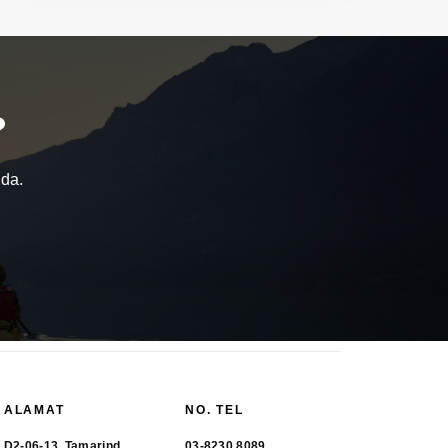
?
nda.
ALAMAT
NO. TEL
D2-06-13, Tamarind
03-8230 8089