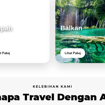
opah
Balkan
 klasik, alam cantik dan
Jejak sejarah dan alam semul
aman eksklusif.
Eropah Timur.
t Pakej
Lihat Pakej
KELEBIHAN KAMI
apa Travel Dengan 