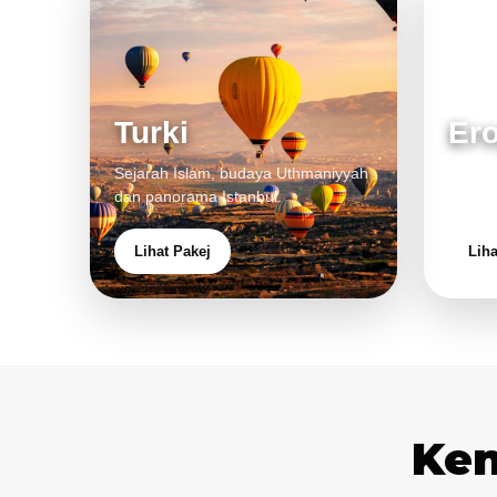
Turki
Er
Sejarah Islam, budaya Uthmaniyyah
Bandar
dan panorama Istanbul.
pengal
Lihat Pakej
Liha
Ken