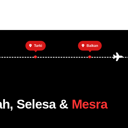
Utama
Private 
Turki
Balkan
ah, Selesa &
Mesra