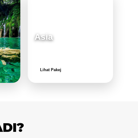
Asia
a jadi
Destinasi moden dan menarik untuk
keluarga.
Lihat Pakej
ADI?