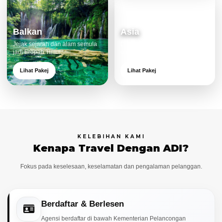
Balkan
Asia
Jejak sejarah dan alam semula
Destinasi moden dan menarik
jadi Eropah Timur.
untuk keluarga.
Lihat Pakej
Lihat Pakej
KELEBIHAN KAMI
Kenapa Travel Dengan ADI?
Fokus pada keselesaan, keselamatan dan pengalaman pelanggan.
Berdaftar & Berlesen
Agensi berdaftar di bawah Kementerian Pelancongan