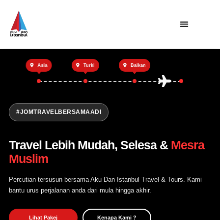
Utama
Asia
Turki
Balkan
Private Trip
Open Trip
Tentang Kami
#JOMTRAVELBERSAMAADI
Hubungi Kami
Travel Lebih Mudah, Selesa &
Mesra
Muslim
Percutian tersusun bersama Aku Dan Istanbul Travel & Tours. Kami
bantu urus perjalanan anda dari mula hingga akhir.
Lihat Pakej
Kenapa Kami ?