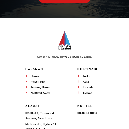
AKU DAN ISTANBUL TRAVEL & TOURS SDN. BHD.
HALAMAN
DESTINASI
Utama
Turki
Pakej Trip
Asia
Tentang Kami
Eropah
Hubungi Kami
Balkan
ALAMAT
NO. TEL
D2-06-13, Tamarind
03-8230 8089
Square, Persiaran
Multimedia, Cyber 10,