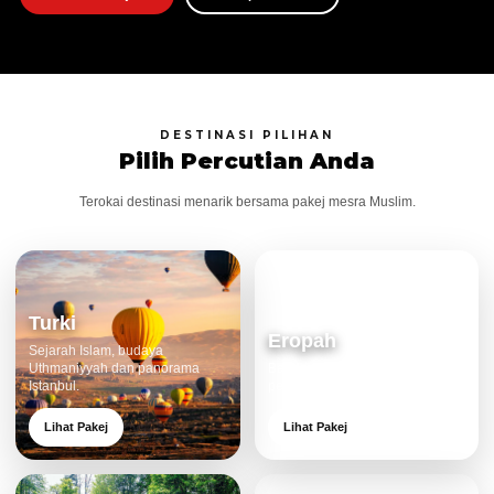
DESTINASI PILIHAN
Pilih Percutian Anda
Terokai destinasi menarik bersama pakej mesra Muslim.
Turki
Eropah
Sejarah Islam, budaya
Uthmaniyyah dan panorama
Bandar klasik, alam cantik dan
Istanbul.
pengalaman eksklusif.
Lihat Pakej
Lihat Pakej