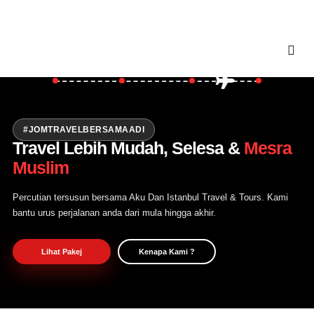
Asia
Turki
Balkan
Utama
Private Trip
Open Trip
#JOMTRAVELBERSAMAADI
Travel Lebih Mudah, Selesa &
Mesra
Tentang Kami
Muslim
Hubungi Kami
Percutian tersusun bersama Aku Dan Istanbul Travel & Tours. Kami
bantu urus perjalanan anda dari mula hingga akhir.
Lihat Pakej
Kenapa Kami ?