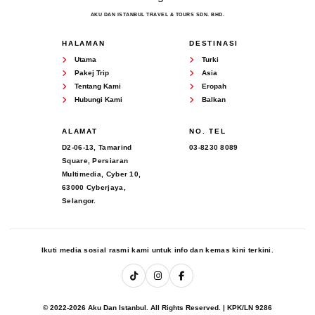
AKU DAN ISTANBUL TRAVEL & TOURS SDN. BHD.
HALAMAN
DESTINASI
Utama
Turki
Pakej Trip
Asia
Tentang Kami
Eropah
Hubungi Kami
Balkan
ALAMAT
NO. TEL
D2-06-13, Tamarind
03-8230 8089
Square, Persiaran
Multimedia, Cyber 10,
63000 Cyberjaya,
Selangor.
Ikuti media sosial rasmi kami untuk info dan kemas kini terkini.
© 2022-2026 Aku Dan Istanbul. All Rights Reserved. | KPK/LN 9286