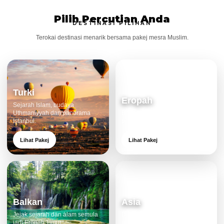
Pilih Percutian Anda
DESTINASI PILIHAN
Terokai destinasi menarik bersama pakej mesra Muslim.
Turki
Eropah
Sejarah Islam, budaya
Uthmaniyyah dan panorama
Bandar klasik, alam cantik dan
Istanbul.
pengalaman eksklusif.
Lihat Pakej
Lihat Pakej
Balkan
Asia
Jejak sejarah dan alam semula
Destinasi moden dan menarik
jadi Eropah Timur.
untuk keluarga.