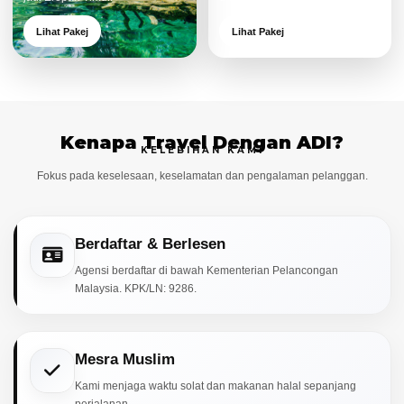
Lihat Pakej
Lihat Pakej
Kenapa Travel Dengan ADI?
KELEBIHAN KAMI
Fokus pada keselesaan, keselamatan dan pengalaman pelanggan.
Berdaftar & Berlesen
Agensi berdaftar di bawah Kementerian Pelancongan
Malaysia. KPK/LN: 9286.
Mesra Muslim
Kami menjaga waktu solat dan makanan halal sepanjang