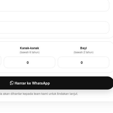
Kanak-kanak
Bayi
(bawah 6 tahun)
(bawah 2 tahun)
Hantar ke WhatsApp
 akan dihantar kepada team kami untuk tindakan lanjut.