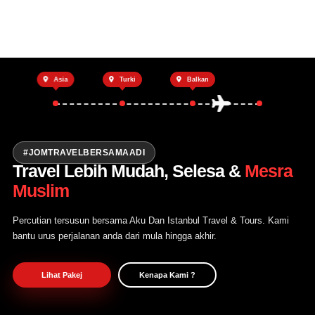
Utama
Asia
Turki
Balkan
Private Trip
Open Trip
Tentang Kami
#JOMTRAVELBERSAMAADI
Travel Lebih Mudah, Selesa &
Mesra
Hubungi Kami
Muslim
Percutian tersusun bersama Aku Dan Istanbul Travel & Tours. Kami
bantu urus perjalanan anda dari mula hingga akhir.
Lihat Pakej
Kenapa Kami ?