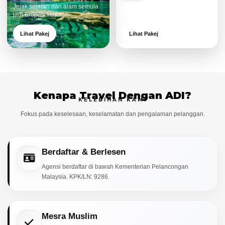
Jejak sejarah dan alam semula
Destinasi moden dan menarik
jadi Eropah Timur.
untuk keluarga.
Lihat Pakej
Lihat Pakej
Kenapa Travel Dengan ADI?
KELEBIHAN KAMI
Fokus pada keselesaan, keselamatan dan pengalaman pelanggan.
Berdaftar & Berlesen
Agensi berdaftar di bawah Kementerian Pelancongan
Malaysia. KPK/LN: 9286.
Mesra Muslim