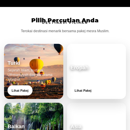
Pilih Percutian Anda
DESTINASI PILIHAN
Terokai destinasi menarik bersama pakej mesra Muslim.
Turki
Eropah
Sejarah Islam, budaya
Uthmaniyyah dan panorama
Bandar klasik, alam cantik dan
Istanbul.
pengalaman eksklusif.
Lihat Pakej
Lihat Pakej
Balkan
Asia