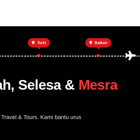
Private Trip
Open Trip
Tentang Kami
Hub
Turki
Balkan
ah, Selesa &
Mesra
 Travel & Tours. Kami bantu urus