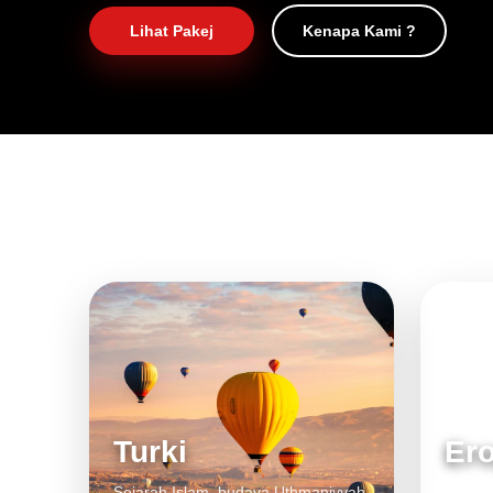
Lihat Pakej
Kenapa Kami ?
Turki
Er
Sejarah Islam, budaya Uthmaniyyah
Bandar