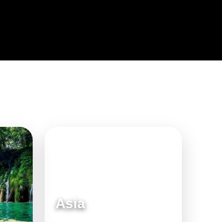
Asia
a jadi
Destinasi moden dan menarik untuk