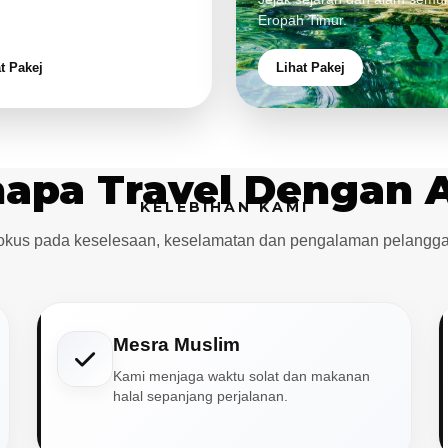
aman eksklusif.
Eropah Timur.
t Pakej
Lihat Pakej
apa Travel Dengan 
KELEBIHAN KAMI
okus pada keselesaan, keselamatan dan pengalaman pelangga
Mesra Muslim
Kami menjaga waktu solat dan makanan
halal sepanjang perjalanan.