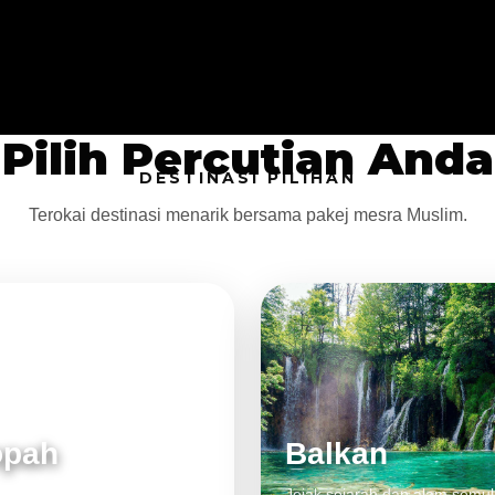
Pilih Percutian Anda
DESTINASI PILIHAN
Terokai destinasi menarik bersama pakej mesra Muslim.
opah
Balkan
 klasik, alam cantik dan
Jejak sejarah dan alam semul