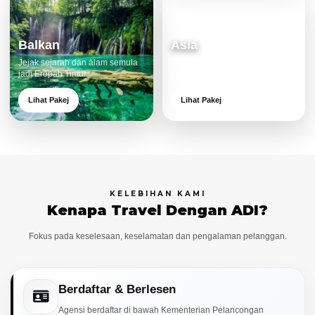
Balkan
Asia
Jejak sejarah dan alam semula
Destinasi moden dan menarik
jadi Eropah Timur.
untuk keluarga.
Lihat Pakej
Lihat Pakej
KELEBIHAN KAMI
Kenapa Travel Dengan ADI?
Fokus pada keselesaan, keselamatan dan pengalaman pelanggan.
Berdaftar & Berlesen
Agensi berdaftar di bawah Kementerian Pelancongan