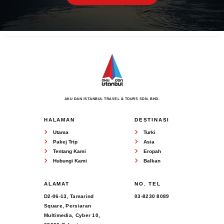
AKU DAN ISTANBUL TRAVEL & TOURS SDN. BHD.
HALAMAN
DESTINASI
Utama
Turki
Pakej Trip
Asia
Tentang Kami
Eropah
Hubungi Kami
Balkan
ALAMAT
NO. TEL
D2-06-13, Tamarind
03-8230 8089
Square, Persiaran
Multimedia, Cyber 10,