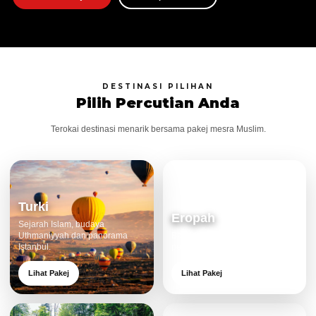
DESTINASI PILIHAN
Pilih Percutian Anda
Terokai destinasi menarik bersama pakej mesra Muslim.
Turki
Eropah
Sejarah Islam, budaya
Uthmaniyyah dan panorama
Bandar klasik, alam cantik dan
Istanbul.
pengalaman eksklusif.
Lihat Pakej
Lihat Pakej