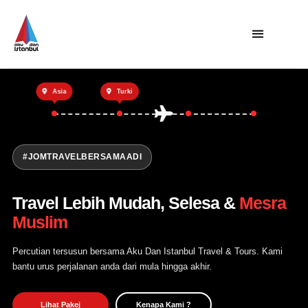
Utama
Asia
Turki
Private Trip
Open Trip
Tentang Kami
#JOMTRAVELBERSAMAADI
Hubungi Kami
Travel Lebih Mudah, Selesa &
Mesra
Muslim
Percutian tersusun bersama Aku Dan Istanbul Travel & Tours. Kami
bantu urus perjalanan anda dari mula hingga akhir.
Lihat Pakej
Kenapa Kami ?