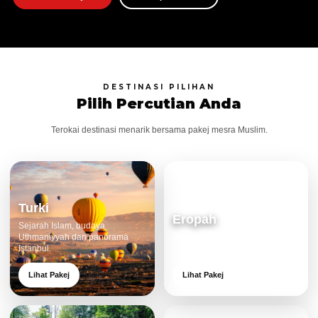
DESTINASI PILIHAN
Pilih Percutian Anda
Terokai destinasi menarik bersama pakej mesra Muslim.
Turki
Eropah
Sejarah Islam, budaya
Uthmaniyyah dan panorama
Bandar klasik, alam cantik dan
Istanbul.
pengalaman eksklusif.
Lihat Pakej
Lihat Pakej