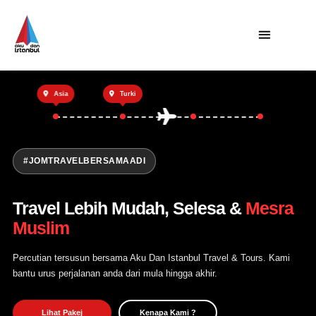
Utama
Asia
Turki
Private Trip
Open Trip
Tentang Kami
#JOMTRAVELBERSAMAADI
Hubungi Kami
Travel Lebih Mudah, Selesa &
Mesra
Muslim
Percutian tersusun bersama Aku Dan Istanbul Travel & Tours. Kami
bantu urus perjalanan anda dari mula hingga akhir.
Lihat Pakej
Kenapa Kami ?