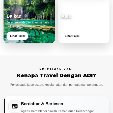
Balkan
Asia
Jejak sejarah dan alam semula
Destinasi moden dan menarik
jadi Eropah Timur.
untuk keluarga.
Lihat Pakej
Lihat Pakej
KELEBIHAN KAMI
Kenapa Travel Dengan ADI?
Fokus pada keselesaan, keselamatan dan pengalaman pelanggan.
Berdaftar & Berlesen
Agensi berdaftar di bawah Kementerian Pelancongan