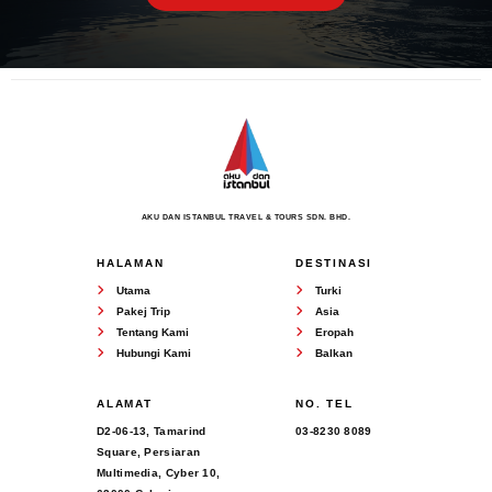
AKU DAN ISTANBUL TRAVEL & TOURS SDN. BHD.
HALAMAN
DESTINASI
Utama
Turki
Pakej Trip
Asia
Tentang Kami
Eropah
Hubungi Kami
Balkan
ALAMAT
NO. TEL
D2-06-13, Tamarind
03-8230 8089
Square, Persiaran
Multimedia, Cyber 10,