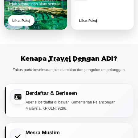
Jejak sejarah dan alam semula
Destinasi moden dan menarik
jadi Eropah Timur.
untuk keluarga.
Lihat Pakej
Lihat Pakej
Kenapa Travel Dengan ADI?
KELEBIHAN KAMI
Fokus pada keselesaan, keselamatan dan pengalaman pelanggan.
Berdaftar & Berlesen
Agensi berdaftar di bawah Kementerian Pelancongan
Malaysia. KPK/LN: 9286.
Mesra Muslim