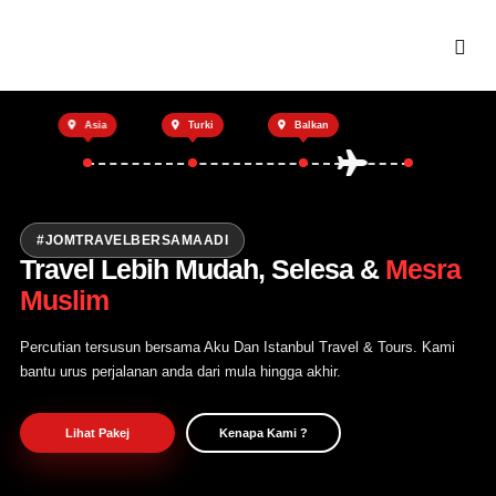
Utama
Asia
Turki
Balkan
Private Trip
Open Trip
Tentang Kami
#JOMTRAVELBERSAMAADI
Travel Lebih Mudah, Selesa &
Mesra
Hubungi Kami
Muslim
Percutian tersusun bersama Aku Dan Istanbul Travel & Tours. Kami
bantu urus perjalanan anda dari mula hingga akhir.
Lihat Pakej
Kenapa Kami ?