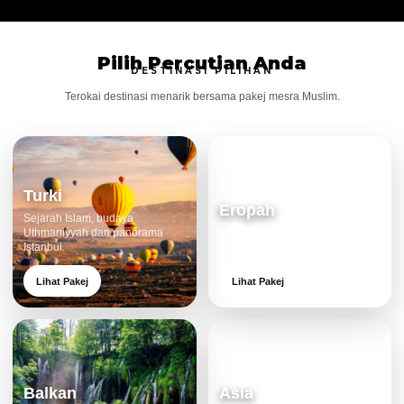
Pilih Percutian Anda
DESTINASI PILIHAN
Terokai destinasi menarik bersama pakej mesra Muslim.
Turki
Eropah
Sejarah Islam, budaya
Uthmaniyyah dan panorama
Bandar klasik, alam cantik dan
Istanbul.
pengalaman eksklusif.
Lihat Pakej
Lihat Pakej
Balkan
Asia