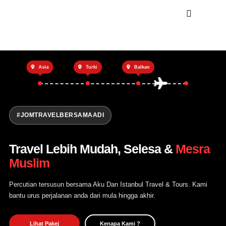
Utama
Asia
Turki
Balkan
Private Trip
Open Trip
Tentang Kami
#JOMTRAVELBERSAMAADI
Hubungi Kami
Travel Lebih Mudah, Selesa &
Mesra
Muslim
Percutian tersusun bersama Aku Dan Istanbul Travel & Tours. Kami
bantu urus perjalanan anda dari mula hingga akhir.
Lihat Pakej
Kenapa Kami ?