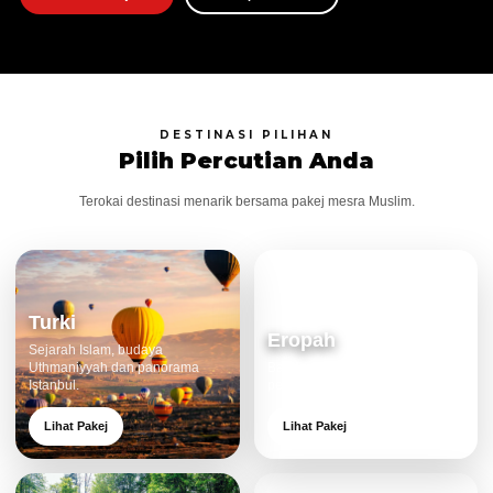
DESTINASI PILIHAN
Pilih Percutian Anda
Terokai destinasi menarik bersama pakej mesra Muslim.
Turki
Eropah
Sejarah Islam, budaya
Uthmaniyyah dan panorama
Bandar klasik, alam cantik dan
Istanbul.
pengalaman eksklusif.
Lihat Pakej
Lihat Pakej