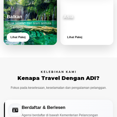
Balkan
Asia
Jejak sejarah dan alam semula
Destinasi moden dan menarik
jadi Eropah Timur.
untuk keluarga.
Lihat Pakej
Lihat Pakej
KELEBIHAN KAMI
Kenapa Travel Dengan ADI?
Fokus pada keselesaan, keselamatan dan pengalaman pelanggan.
Berdaftar & Berlesen
Agensi berdaftar di bawah Kementerian Pelancongan