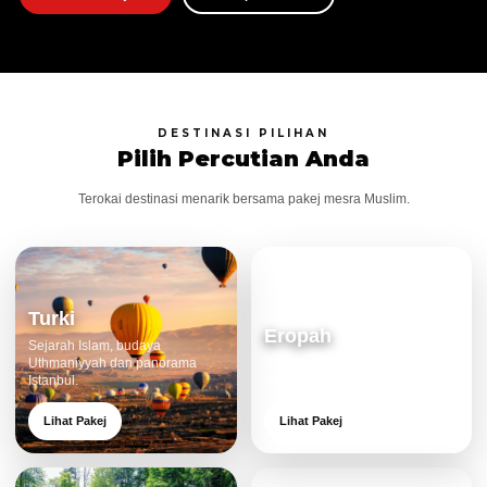
DESTINASI PILIHAN
Pilih Percutian Anda
Terokai destinasi menarik bersama pakej mesra Muslim.
Turki
Eropah
Sejarah Islam, budaya
Uthmaniyyah dan panorama
Bandar klasik, alam cantik dan
Istanbul.
pengalaman eksklusif.
Lihat Pakej
Lihat Pakej