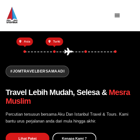
Utama
Asia
Turki
Private Trip
Open Trip
Tentang Kami
#JOMTRAVELBERSAMAADI
Hubungi Kami
Travel Lebih Mudah, Selesa &
Mesra
Muslim
Percutian tersusun bersama Aku Dan Istanbul Travel & Tours. Kami
bantu urus perjalanan anda dari mula hingga akhir.
Lihat Pakej
Kenapa Kami ?