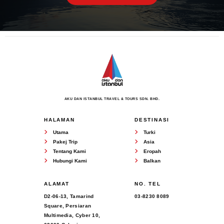
AKU DAN ISTANBUL TRAVEL & TOURS SDN. BHD.
HALAMAN
DESTINASI
Utama
Turki
Pakej Trip
Asia
Tentang Kami
Eropah
Hubungi Kami
Balkan
ALAMAT
NO. TEL
D2-06-13, Tamarind
03-8230 8089
Square, Persiaran
Multimedia, Cyber 10,