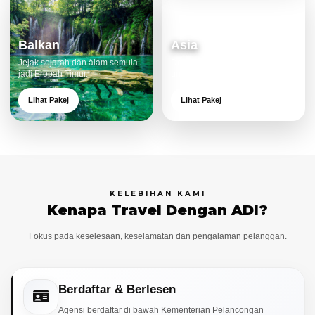
Balkan
Asia
Jejak sejarah dan alam semula
Destinasi moden dan menarik
jadi Eropah Timur.
untuk keluarga.
Lihat Pakej
Lihat Pakej
KELEBIHAN KAMI
Kenapa Travel Dengan ADI?
Fokus pada keselesaan, keselamatan dan pengalaman pelanggan.
Berdaftar & Berlesen
Agensi berdaftar di bawah Kementerian Pelancongan