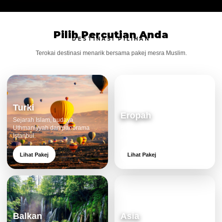
Pilih Percutian Anda
DESTINASI PILIHAN
Terokai destinasi menarik bersama pakej mesra Muslim.
Turki
Eropah
Sejarah Islam, budaya
Uthmaniyyah dan panorama
Bandar klasik, alam cantik dan
Istanbul.
pengalaman eksklusif.
Lihat Pakej
Lihat Pakej
Balkan
Asia