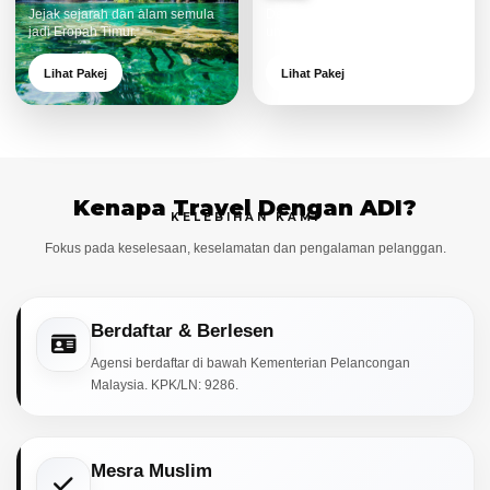
Jejak sejarah dan alam semula
Destinasi moden dan menarik
jadi Eropah Timur.
untuk keluarga.
Lihat Pakej
Lihat Pakej
Kenapa Travel Dengan ADI?
KELEBIHAN KAMI
Fokus pada keselesaan, keselamatan dan pengalaman pelanggan.
Berdaftar & Berlesen
Agensi berdaftar di bawah Kementerian Pelancongan
Malaysia. KPK/LN: 9286.
Mesra Muslim