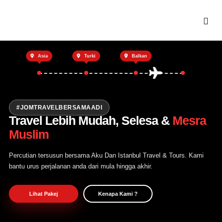
Utama
Asia
Turki
Balkan
Private Trip
Open Trip
Tentang Kami
#JOMTRAVELBERSAMAADI
Travel Lebih Mudah, Selesa &
Mesra
Hubungi Kami
Muslim
Percutian tersusun bersama Aku Dan Istanbul Travel & Tours. Kami
bantu urus perjalanan anda dari mula hingga akhir.
Lihat Pakej
Kenapa Kami ?