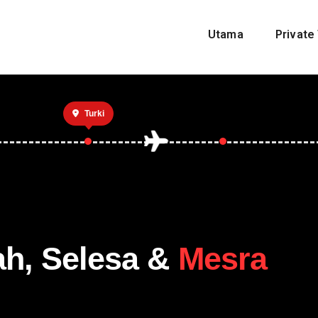
Utama
Private 
Turki
ah, Selesa &
Mesra