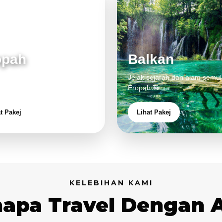
opah
Balkan
 klasik, alam cantik dan
Jejak sejarah dan alam semul
aman eksklusif.
Eropah Timur.
t Pakej
Lihat Pakej
KELEBIHAN KAMI
apa Travel Dengan 