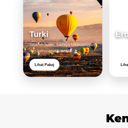
Turki
Er
Sejarah Islam, budaya Uthmaniyyah
Bandar
dan panorama Istanbul.
pengal
Lihat Pakej
Liha
Ken