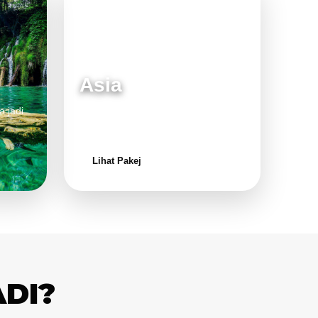
Asia
a jadi
Destinasi moden dan menarik untuk
keluarga.
Lihat Pakej
ADI?