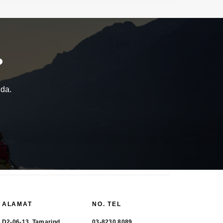
?
nda.
ALAMAT
NO. TEL
D2-06-13, Tamarind
03-8230 8089