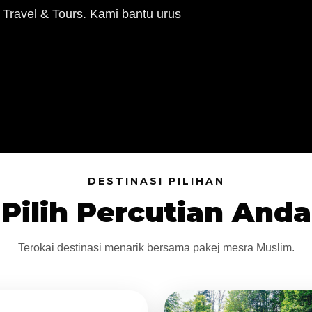
 Travel & Tours. Kami bantu urus
DESTINASI PILIHAN
Pilih Percutian Anda
Terokai destinasi menarik bersama pakej mesra Muslim.