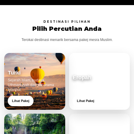
DESTINASI PILIHAN
Pilih Percutian Anda
Terokai destinasi menarik bersama pakej mesra Muslim.
Turki
Eropah
Sejarah Islam, budaya
Uthmaniyyah dan panorama
Bandar klasik, alam cantik dan
Istanbul.
pengalaman eksklusif.
Lihat Pakej
Lihat Pakej