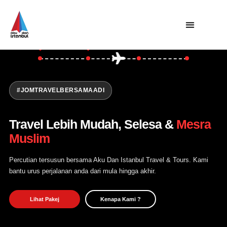
Asia
Turki
Utama
Private Trip
Open Trip
#JOMTRAVELBERSAMAADI
Tentang Kami
Travel Lebih Mudah, Selesa &
Mesra
Hubungi Kami
Muslim
Percutian tersusun bersama Aku Dan Istanbul Travel & Tours. Kami
bantu urus perjalanan anda dari mula hingga akhir.
Lihat Pakej
Kenapa Kami ?