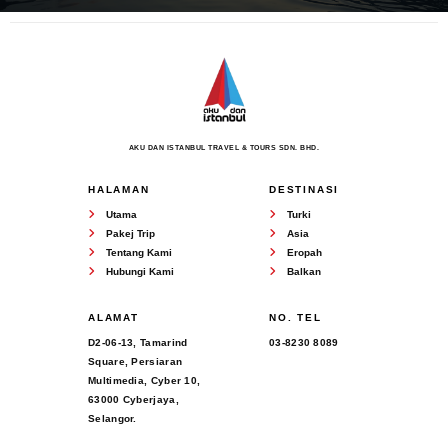
AKU DAN ISTANBUL TRAVEL & TOURS SDN. BHD.
HALAMAN
DESTINASI
Utama
Turki
Pakej Trip
Asia
Tentang Kami
Eropah
Hubungi Kami
Balkan
ALAMAT
NO. TEL
D2-06-13, Tamarind
03-8230 8089
Square, Persiaran
Multimedia, Cyber 10,
63000 Cyberjaya,
Selangor.