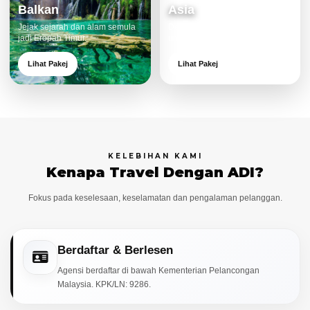
Balkan
Asia
Jejak sejarah dan alam semula
Destinasi moden dan menarik
jadi Eropah Timur.
untuk keluarga.
Lihat Pakej
Lihat Pakej
KELEBIHAN KAMI
Kenapa Travel Dengan ADI?
Fokus pada keselesaan, keselamatan dan pengalaman pelanggan.
Berdaftar & Berlesen
Agensi berdaftar di bawah Kementerian Pelancongan
Malaysia. KPK/LN: 9286.