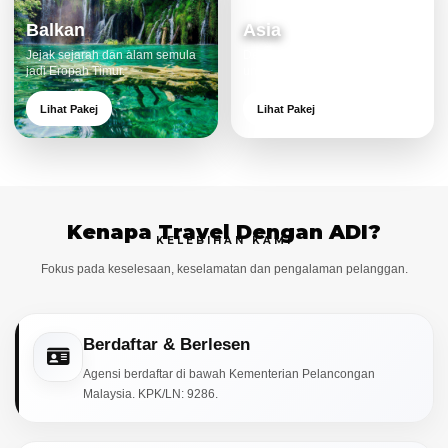
Balkan
Asia
Jejak sejarah dan alam semula
Destinasi moden dan menarik
jadi Eropah Timur.
untuk keluarga.
Lihat Pakej
Lihat Pakej
Kenapa Travel Dengan ADI?
KELEBIHAN KAMI
Fokus pada keselesaan, keselamatan dan pengalaman pelanggan.
Berdaftar & Berlesen
Agensi berdaftar di bawah Kementerian Pelancongan
Malaysia. KPK/LN: 9286.