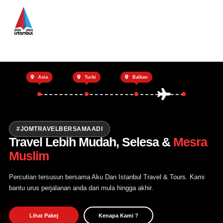
Utama
Private Trip
Asia
Turki
Balkan
Open Trip
Tentang Kami
Hubungi Kami
#JOMTRAVELBERSAMAADI
Travel Lebih Mudah, Selesa &
Mesra
Muslim
Percutian tersusun bersama Aku Dan Istanbul Travel & Tours. Kami
bantu urus perjalanan anda dari mula hingga akhir.
Lihat Pakej
Kenapa Kami ?