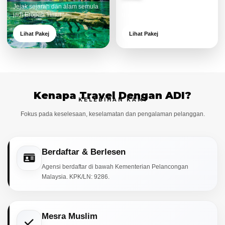
Jejak sejarah dan alam semula
Destinasi moden dan menarik
jadi Eropah Timur.
untuk keluarga.
Lihat Pakej
Lihat Pakej
Kenapa Travel Dengan ADI?
KELEBIHAN KAMI
Fokus pada keselesaan, keselamatan dan pengalaman pelanggan.
Berdaftar & Berlesen
Agensi berdaftar di bawah Kementerian Pelancongan
Malaysia. KPK/LN: 9286.
Mesra Muslim