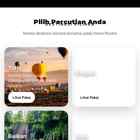
Pilih Percutian Anda
DESTINASI PILIHAN
Terokai destinasi menarik bersama pakej mesra Muslim.
Turki
Eropah
Sejarah Islam, budaya
Uthmaniyyah dan panorama
Bandar klasik, alam cantik dan
Istanbul.
pengalaman eksklusif.
Lihat Pakej
Lihat Pakej
Balkan
Asia