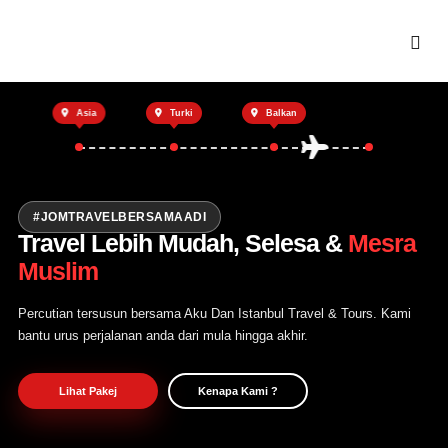
Utama
Asia
Turki
Balkan
Private Trip
Open Trip
Tentang Kami
#JOMTRAVELBERSAMAADI
Travel Lebih Mudah, Selesa &
Mesra
Hubungi Kami
Muslim
Percutian tersusun bersama Aku Dan Istanbul Travel & Tours. Kami
bantu urus perjalanan anda dari mula hingga akhir.
Lihat Pakej
Kenapa Kami ?