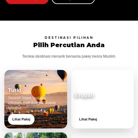
DESTINASI PILIHAN
Pilih Percutian Anda
Terokai destinasi menarik bersama pakej mesra Muslim.
Turki
Eropah
Sejarah Islam, budaya
Uthmaniyyah dan panorama
Bandar klasik, alam cantik dan
Istanbul.
pengalaman eksklusif.
Lihat Pakej
Lihat Pakej