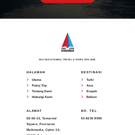
AKU DAN ISTANBUL TRAVEL & TOURS SDN. BHD.
HALAMAN
DESTINASI
Utama
Turki
Pakej Trip
Asia
Tentang Kami
Eropah
Hubungi Kami
Balkan
ALAMAT
NO. TEL
D2-06-13, Tamarind
03-8230 8089
Square, Persiaran
Multimedia, Cyber 10,