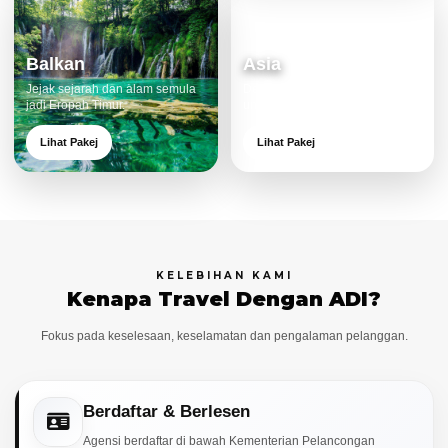
Balkan
Asia
Jejak sejarah dan alam semula
Destinasi moden dan menarik
jadi Eropah Timur.
untuk keluarga.
Lihat Pakej
Lihat Pakej
KELEBIHAN KAMI
Kenapa Travel Dengan ADI?
Fokus pada keselesaan, keselamatan dan pengalaman pelanggan.
Berdaftar & Berlesen
Agensi berdaftar di bawah Kementerian Pelancongan