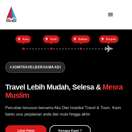
Utama
Asia
Turki
Balkan
Eropah
Private Trip
Open Trip
Tentang Kami
#JOMTRAVELBERSAMAADI
Hubungi Kami
Travel Lebih Mudah, Selesa &
Mesra
Muslim
Percutian tersusun bersama Aku Dan Istanbul Travel & Tours. Kami
bantu urus perjalanan anda dari mula hingga akhir.
Lihat Pakej
Kenapa Kami ?