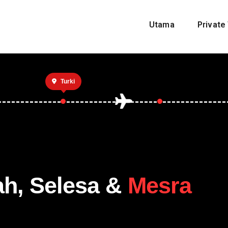
Utama
Private 
Turki
ah, Selesa &
Mesra