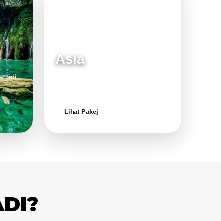
Asia
a jadi
Destinasi moden dan menarik untuk
keluarga.
Lihat Pakej
ADI?