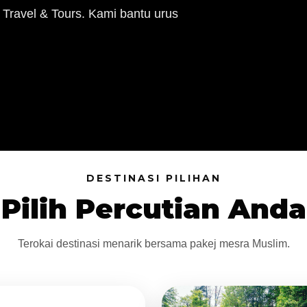
 Travel & Tours. Kami bantu urus
DESTINASI PILIHAN
Pilih Percutian Anda
Terokai destinasi menarik bersama pakej mesra Muslim.