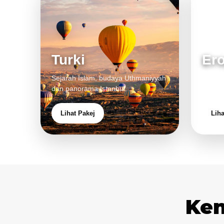
Turki
Er
Sejarah Islam, budaya Uthmaniyyah
Bandar
dan panorama Istanbul.
pengal
Lihat Pakej
Liha
Ken