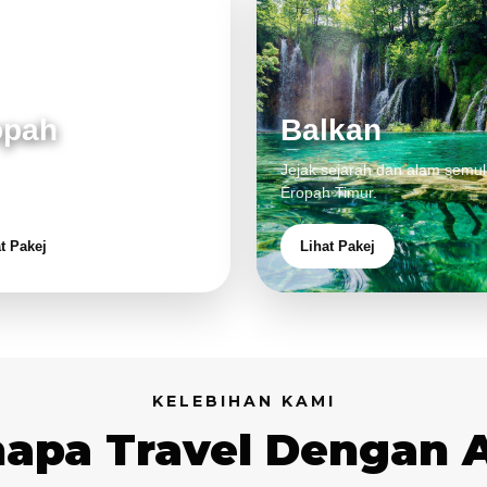
opah
Balkan
 klasik, alam cantik dan
Jejak sejarah dan alam semul
aman eksklusif.
Eropah Timur.
t Pakej
Lihat Pakej
KELEBIHAN KAMI
apa Travel Dengan 