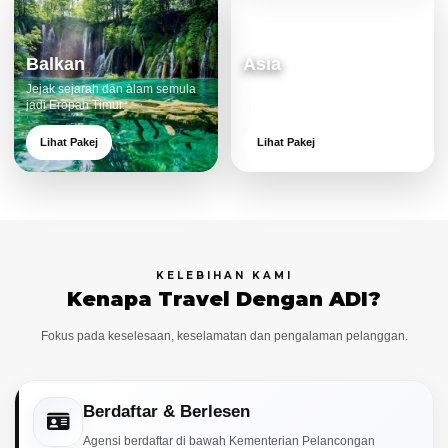
Balkan
Asia
Jejak sejarah dan alam semula
Destinasi moden dan menarik
jadi Eropah Timur.
untuk keluarga.
Lihat Pakej
Lihat Pakej
KELEBIHAN KAMI
Kenapa Travel Dengan ADI?
Fokus pada keselesaan, keselamatan dan pengalaman pelanggan.
Berdaftar & Berlesen
Agensi berdaftar di bawah Kementerian Pelancongan