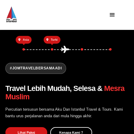
Utama
Asia
Turki
Private Trip
Open Trip
Tentang Kami
#JOMTRAVELBERSAMAADI
Hubungi Kami
Travel Lebih Mudah, Selesa &
Mesra
Muslim
Percutian tersusun bersama Aku Dan Istanbul Travel & Tours. Kami
bantu urus perjalanan anda dari mula hingga akhir.
Lihat Pakej
Kenapa Kami ?