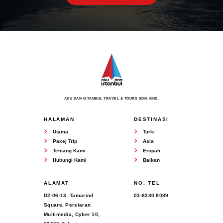
AKU DAN ISTANBUL TRAVEL & TOURS SDN. BHD.
HALAMAN
DESTINASI
Utama
Turki
Pakej Trip
Asia
Tentang Kami
Eropah
Hubungi Kami
Balkan
ALAMAT
NO. TEL
D2-06-13, Tamarind
03-8230 8089
Square, Persiaran
Multimedia, Cyber 10,