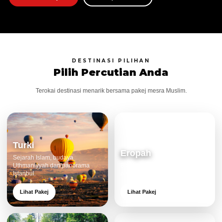
DESTINASI PILIHAN
Pilih Percutian Anda
Terokai destinasi menarik bersama pakej mesra Muslim.
Turki
Eropah
Sejarah Islam, budaya
Uthmaniyyah dan panorama
Bandar klasik, alam cantik dan
Istanbul.
pengalaman eksklusif.
Lihat Pakej
Lihat Pakej