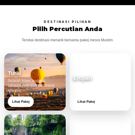
DESTINASI PILIHAN
Pilih Percutian Anda
Terokai destinasi menarik bersama pakej mesra Muslim.
Turki
Eropah
Sejarah Islam, budaya
Uthmaniyyah dan panorama
Bandar klasik, alam cantik dan
Istanbul.
pengalaman eksklusif.
Lihat Pakej
Lihat Pakej