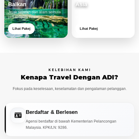
Balkan
Asia
Jejak sejarah dan alam semula
Destinasi moden dan menarik
jadi Eropah Timur.
untuk keluarga.
Lihat Pakej
Lihat Pakej
KELEBIHAN KAMI
Kenapa Travel Dengan ADI?
Fokus pada keselesaan, keselamatan dan pengalaman pelanggan.
Berdaftar & Berlesen
Agensi berdaftar di bawah Kementerian Pelancongan
Malaysia. KPK/LN: 9286.