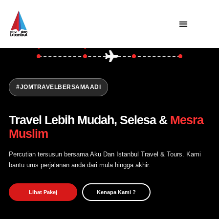
Asia
Turki
Utama
Private Trip
Open Trip
#JOMTRAVELBERSAMAADI
Tentang Kami
Travel Lebih Mudah, Selesa &
Mesra
Hubungi Kami
Muslim
Percutian tersusun bersama Aku Dan Istanbul Travel & Tours. Kami
bantu urus perjalanan anda dari mula hingga akhir.
Lihat Pakej
Kenapa Kami ?