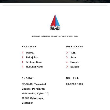
AKU DAN ISTANBUL TRAVEL & TOURS SDN. BHD.
HALAMAN
DESTINASI
Utama
Turki
Pakej Trip
Asia
Tentang Kami
Eropah
Hubungi Kami
Balkan
ALAMAT
NO. TEL
D2-06-13, Tamarind
03-8230 8089
Square, Persiaran
Multimedia, Cyber 10,
63000 Cyberjaya,
Selangor.