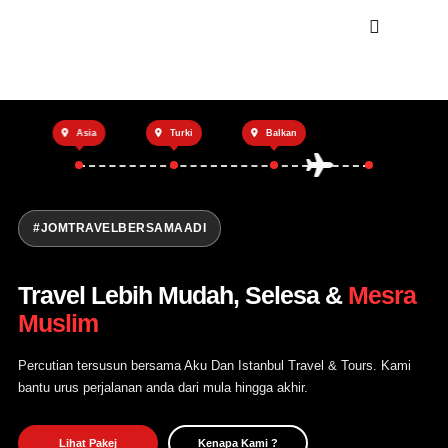
Utama
Asia
Turki
Balkan
Private Trip
Open Trip
Tentang Kami
#JOMTRAVELBERSAMAADI
Hubungi Kami
Travel Lebih Mudah, Selesa &
Mesra
Muslim
Percutian tersusun bersama Aku Dan Istanbul Travel & Tours. Kami
bantu urus perjalanan anda dari mula hingga akhir.
Lihat Pakej
Kenapa Kami ?