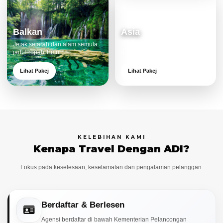
Balkan
Asia
Jejak sejarah dan alam semula
Destinasi moden dan menarik
jadi Eropah Timur.
untuk keluarga.
Lihat Pakej
Lihat Pakej
KELEBIHAN KAMI
Kenapa Travel Dengan ADI?
Fokus pada keselesaan, keselamatan dan pengalaman pelanggan.
Berdaftar & Berlesen
Agensi berdaftar di bawah Kementerian Pelancongan