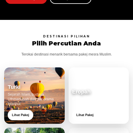
DESTINASI PILIHAN
Pilih Percutian Anda
Terokai destinasi menarik bersama pakej mesra Muslim.
Turki
Eropah
Sejarah Islam, budaya
Uthmaniyyah dan panorama
Bandar klasik, alam cantik dan
Istanbul.
pengalaman eksklusif.
Lihat Pakej
Lihat Pakej