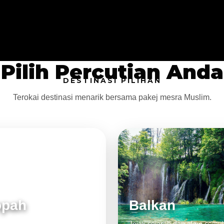
Pilih Percutian Anda
DESTINASI PILIHAN
Terokai destinasi menarik bersama pakej mesra Muslim.
opah
Balkan
 klasik, alam cantik dan
Jejak sejarah dan alam semul