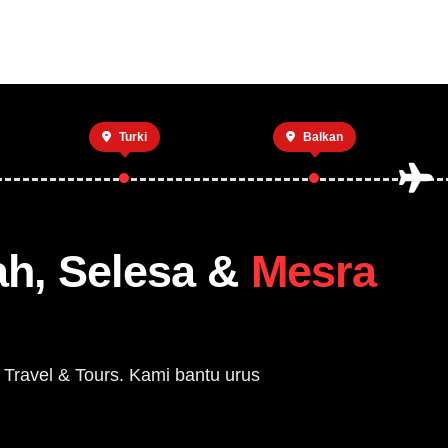
Private Trip
Open Trip
Tentang Kami
Hub
Turki
Balkan
ah, Selesa &
Mesra
 Travel & Tours. Kami bantu urus