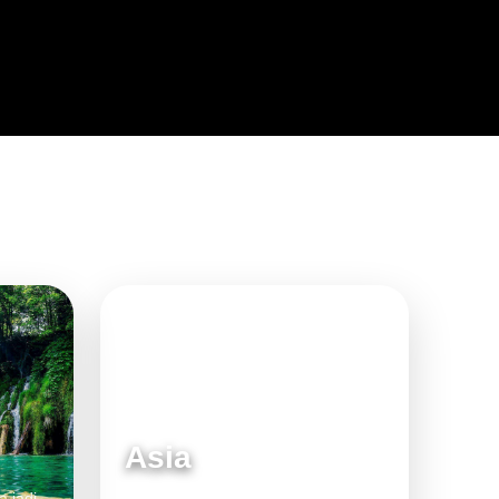
Asia
a jadi
Destinasi moden dan menarik untuk