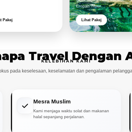
aman eksklusif.
Eropah Timur.
t Pakej
Lihat Pakej
apa Travel Dengan 
KELEBIHAN KAMI
okus pada keselesaan, keselamatan dan pengalaman pelangga
Mesra Muslim
Kami menjaga waktu solat dan makanan
halal sepanjang perjalanan.