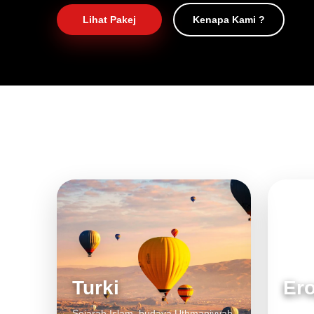
Lihat Pakej
Kenapa Kami ?
Turki
Er
Sejarah Islam, budaya Uthmaniyyah
Bandar